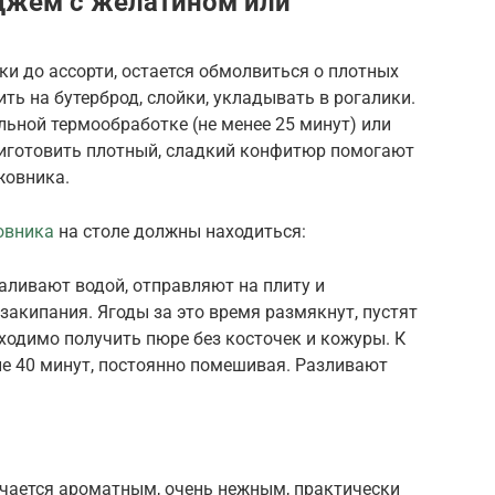
 джем с желатином или
и до ассорти, остается обмолвиться о плотных
ть на бутерброд, слойки, укладывать в рогалики.
льной термообработке (не менее 25 минут) или
иготовить плотный, сладкий конфитюр помогают
жовника.
овника
на столе должны находиться:
ливают водой, отправляют на плиту и
закипания. Ягоды за это время размякнут, пустят
бходимо получить пюре без косточек и кожуры. К
ие 40 минут, постоянно помешивая. Разливают
учается ароматным, очень нежным, практически