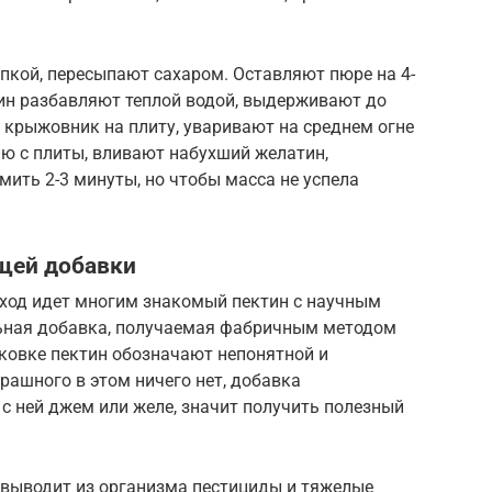
кой, пересыпают сахаром. Оставляют пюре на 4-
тин разбавляют теплой водой, выдерживают до
 крыжовник на плиту, уваривают на среднем огне
ю с плиты, вливают набухший желатин,
ить 2-3 минуты, но чтобы масса не успела
щей добавки
 ход идет многим знакомый пектин с научным
льная добавка, получаемая фабричным методом
аковке пектин обозначают непонятной и
ашного в этом ничего нет, добавка
с ней джем или желе, значит получить полезный
 выводит из организма пестициды и тяжелые