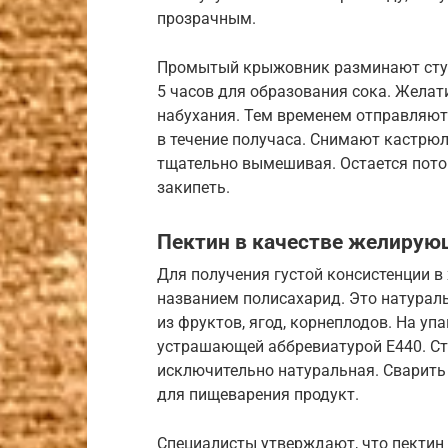
прозрачным.
Промытый крыжовник разминают ступ
5 часов для образования сока. Жела
набухания. Тем временем отправляют
в течение получаса. Снимают кастрюл
тщательно вымешивая. Остается потом
закипеть.
Пектин в качестве желирую
Для получения густой консистенции в
названием полисахарид. Это натура
из фруктов, ягод, корнеплодов. На уп
устрашающей аббревиатурой Е440. Стр
исключительно натуральная. Сварить 
для пищеварения продукт.
Специалисты утверждают, что пектин