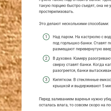
такую порцию быстро съедят, она не 
простерилизовать.
Это делают несколькими способами:
Над паром. На кастрюлю с во
под горлышко банки. Ставят по
размещают перевернутую ввер
В духовке. Камеру разогревают
сверху ставят банки. Когда ка
разогреется, банки вытаскиваю
Кипятком. В стеклянные емкос
крышкой и выдерживают 5 ми
Перед заливанием варенья нужно убед
осталась влага, то совсем скоро на п