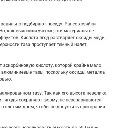
правильно подбирают посуду. Ранее хозяйки
Но, как выяснили ученые, эти материалы не
фруктов. Кислота ягод растворяет оксиды меди.
ерхности таза проступает темный налет,
т аскорбиновую кислоту, которой крайне мало
 и алюминиевые тазы, поскольку оксиды металла
ровью.
алированном тазу. Так как его высота невелика,
я, ягоды сохраняют форму, не перевариваются.
с толстым дном, чтобы не допустить пригорания
нее всего использовать емкости до 500 мл —