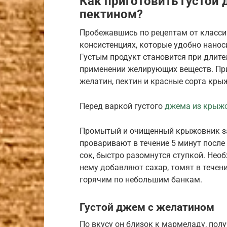
Как приготовить густой
пектином?
Пробежавшись по рецептам от классик
консистенциях, которые удобно наноси
Густым продукт становится при длите
применении желирующих веществ. Пр
желатин, пектин и красные сорта кры
Перед варкой густого
джема из крыж
Промытый и очищенный крыжовник за
проваривают в течение 5 минут после 
сок, быстро разомнутся ступкой. Нео
нему добавляют сахар, томят в течен
горячим по небольшим банкам.
Густой джем с желатином
По вкусу он близок к мармеладу, пол