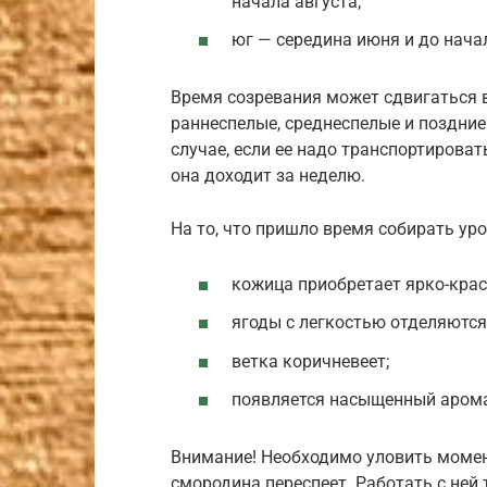
начала августа;
юг — середина июня и до нача
Время созревания может сдвигаться 
раннеспелые, среднеспелые и поздние
случае, если ее надо транспортирова
она доходит за неделю.
На то, что пришло время собирать ур
кожица приобретает ярко-кра
ягоды с легкостью отделяются
ветка коричневеет;
появляется насыщенный арома
Внимание! Необходимо уловить момент
смородина переспеет. Работать с ней 