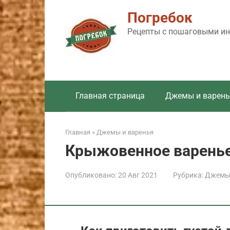
Перейти
Погребок
к
контенту
Рецепты с пошаговыми инс
Главная страница
Джемы и варень
Главная
»
Джемы и варенья
Крыжовенное варенье
Опубликовано:
20 Авг 2021
Рубрика:
Джемы 