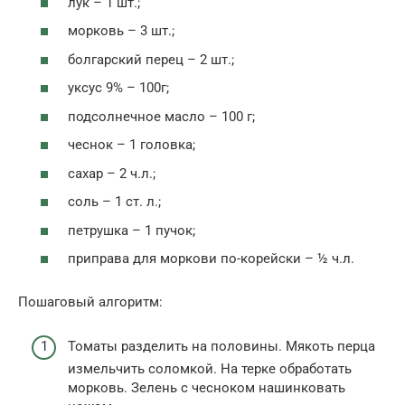
лук – 1 шт.;
морковь – 3 шт.;
болгарский перец – 2 шт.;
уксус 9% – 100г;
подсолнечное масло – 100 г;
чеснок – 1 головка;
сахар – 2 ч.л.;
соль – 1 ст. л.;
петрушка – 1 пучок;
приправа для моркови по-корейски – ½ ч.л.
Пошаговый алгоритм:
Томаты разделить на половины. Мякоть перца
измельчить соломкой. На терке обработать
морковь. Зелень с чесноком нашинковать