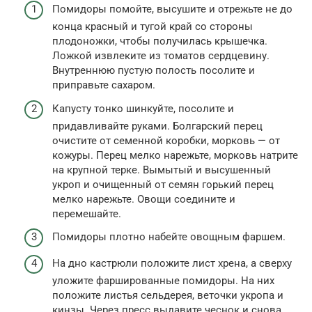
Помидоры помойте, высушите и отрежьте не до
конца красный и тугой край со стороны
плодоножки, чтобы получилась крышечка.
Ложкой извлеките из томатов сердцевину.
Внутреннюю пустую полость посолите и
приправьте сахаром.
Капусту тонко шинкуйте, посолите и
придавливайте руками. Болгарский перец
очистите от семенной коробки, морковь — от
кожуры. Перец мелко нарежьте, морковь натрите
на крупной терке. Вымытый и высушенный
укроп и очищенный от семян горький перец
мелко нарежьте. Овощи соедините и
перемешайте.
Помидоры плотно набейте овощным фаршем.
На дно кастрюли положите лист хрена, а сверху
уложите фаршированные помидоры. На них
положите листья сельдерея, веточки укропа и
кинзы. Через пресс выдавите чеснок и снова