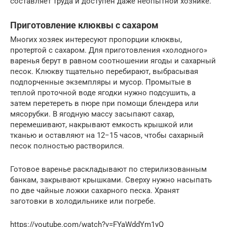
составляет труда и доступен даже неопытной хозяйке.
Приготовление клюквы с сахаром
Многих хозяек интересуют пропорции клюквы,
протертой с сахаром. Для приготовления «холодного»
варенья берут в равном соотношении ягоды и сахарный
песок. Клюкву тщательно перебирают, выбрасывая
подпорченные экземпляры и мусор. Промытые в
теплой проточной воде ягодки нужно подсушить, а
затем перетереть в пюре при помощи блендера или
мясорубки. В ягодную массу засыпают сахар,
перемешивают, накрывают емкость крышкой или
тканью и оставляют на 12−15 часов, чтобы сахарный
песок полностью растворился.
Готовое варенье раскладывают по стерилизованным
банкам, закрывают крышками. Сверху нужно насыпать
по две чайные ложки сахарного песка. Хранят
заготовки в холодильнике или погребе.
https://youtube.com/watch?v=FYaWddYm1yQ