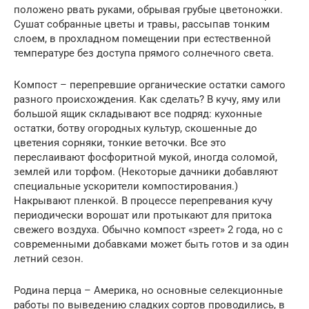
положено рвать руками, обрывая грубые цветоножки.
Сушат собранные цветы и травы, рассыпав тонким
слоем, в прохладном помещении при естественной
температуре без доступа прямого солнечного света.
Компост – перепревшие органические остатки самого
разного происхождения. Как сделать? В кучу, яму или
большой ящик складывают все подряд: кухонные
остатки, ботву огородных культур, скошенные до
цветения сорняки, тонкие веточки. Все это
переслаивают фосфоритной мукой, иногда соломой,
землей или торфом. (Некоторые дачники добавляют
специальные ускорители компостирования.)
Накрывают пленкой. В процессе перепревания кучу
периодически ворошат или протыкают для притока
свежего воздуха. Обычно компост «зреет» 2 года, но с
современными добавками может быть готов и за один
летний сезон.
Родина перца – Америка, но основные селекционные
работы по выведению сладких сортов проводились, в