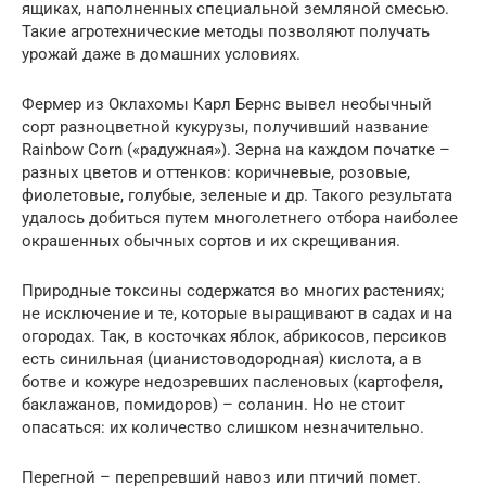
ящиках, наполненных специальной земляной смесью.
Такие агротехнические методы позволяют получать
урожай даже в домашних условиях.
Фермер из Оклахомы Карл Бернс вывел необычный
сорт разноцветной кукурузы, получивший название
Rainbow Corn («радужная»). Зерна на каждом початке –
разных цветов и оттенков: коричневые, розовые,
фиолетовые, голубые, зеленые и др. Такого результата
удалось добиться путем многолетнего отбора наиболее
окрашенных обычных сортов и их скрещивания.
Природные токсины содержатся во многих растениях;
не исключение и те, которые выращивают в садах и на
огородах. Так, в косточках яблок, абрикосов, персиков
есть синильная (цианистоводородная) кислота, а в
ботве и кожуре недозревших пасленовых (картофеля,
баклажанов, помидоров) – соланин. Но не стоит
опасаться: их количество слишком незначительно.
Перегной – перепревший навоз или птичий помет.