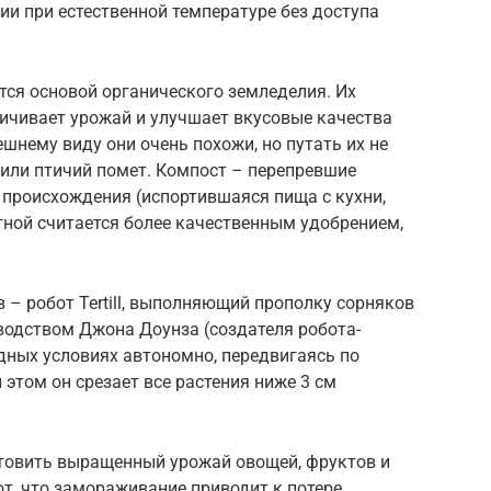
и при естественной температуре без доступа
ются основой органического земледелия. Их
личивает урожай и улучшает вкусовые качества
шнему виду они очень похожи, но путать их не
 или птичий помет. Компост – перепревшие
 происхождения (испортившаяся пища с кухни,
егной считается более качественным удобрением,
– робот Tertill, выполняющий прополку сорняков
водством Джона Доунза (создателя робота-
дных условиях автономно, передвигаясь по
 этом он срезает все растения ниже 3 см
товить выращенный урожай овощей, фруктов и
т, что замораживание приводит к потере