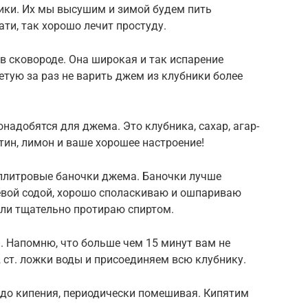
тики. Их мы высушим и зимой будем пить
ти, так хорошо лечит простуду.
 в сковороде. Она широкая и так испарение
етую за раз не варить джем из клубники более
надобятся для джема. Это клубника, сахар, агар-
тин, лимон и ваше хорошее настроение!
поллитровые баночки джема. Баночки лучше
щевой содой, хорошо споласкиваю и ошпариваю
ли тщательно протираю спиртом.
. Напомню, что больше чем 15 минут вам не
 ст. ложки воды и присоединяем всю клубнику.
 до кипения, периодически помешивая. Кипятим