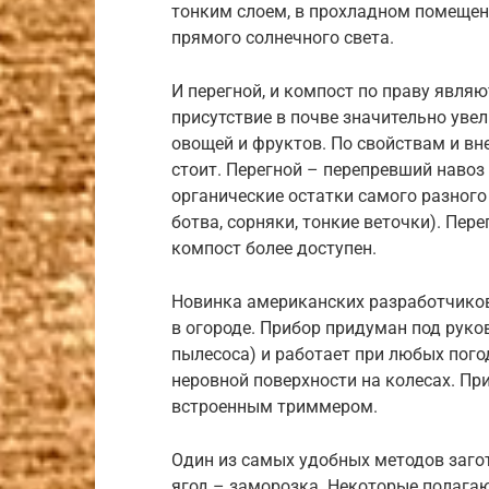
тонким слоем, в прохладном помещени
прямого солнечного света.
И перегной, и компост по праву явля
присутствие в почве значительно уве
овощей и фруктов. По свойствам и вне
стоит. Перегной – перепревший навоз
органические остатки самого разного
ботва, сорняки, тонкие веточки). Пер
компост более доступен.
Новинка американских разработчиков 
в огороде. Прибор придуман под руко
пылесоса) и работает при любых пого
неровной поверхности на колесах. При
встроенным триммером.
Один из самых удобных методов заго
ягод – заморозка. Некоторые полагаю