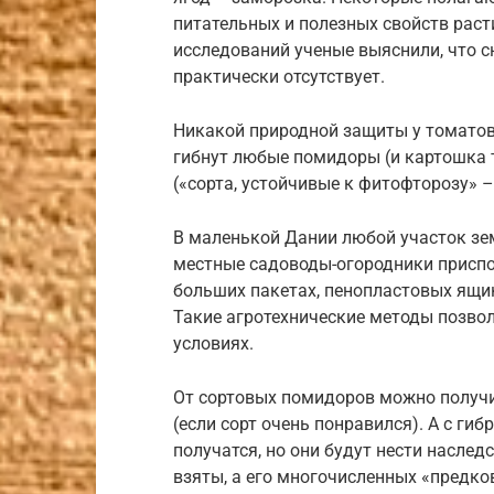
питательных и полезных свойств раст
исследований ученые выяснили, что 
практически отсутствует.
Никакой природной защиты у томатов
гибнут любые помидоры (и картошка т
(«сорта, устойчивые к фитофторозу» 
В маленькой Дании любой участок зе
местные садоводы-огородники приспо
больших пакетах, пенопластовых ящи
Такие агротехнические методы позво
условиях.
От сортовых помидоров можно получи
(если сорт очень понравился). А с ги
получатся, но они будут нести наслед
взяты, а его многочисленных «предко