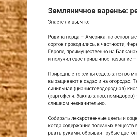
Земляничное варенье: р
Знаете ли вы, что:
Родина перца – Америка, но основны
сортов проводились, в частности, Фере
Европе, преимущественно на Балканах
и получил свое привычное название –
Природные токсины содержатся во мно
выращивают в садах и на огородах. Та
синильная (цианистоводородная) кисл
(картофеля, баклажанов, помидоров) –
слишком незначительно.
Собирать лекарственные цветы и соцв
когда содержание полезных веществ 
рвать руками, обрывая грубые цветон