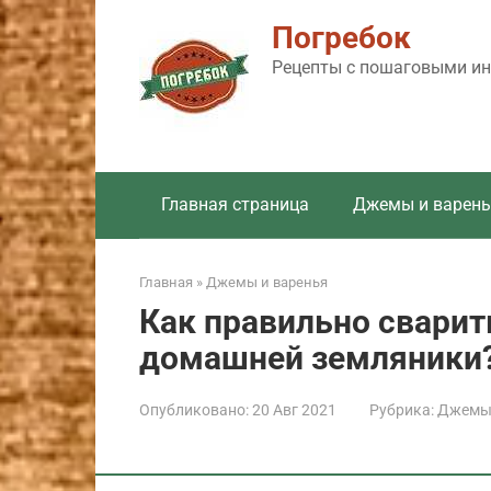
Перейти
Погребок
к
контенту
Рецепты с пошаговыми инс
Главная страница
Джемы и варень
Главная
»
Джемы и варенья
Как правильно сварит
домашней земляники
Опубликовано:
20 Авг 2021
Рубрика:
Джемы 