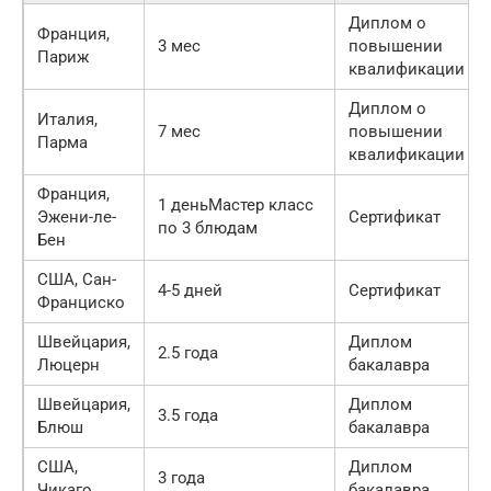
Диплом о
Франция,
3 мес
повышении
Париж
квалификации
Диплом о
Италия,
7 мес
повышении
Парма
квалификации
Франция,
1 деньМастер класс
Эжени-ле-
Сертификат
по 3 блюдам
Бен
США, Сан-
4-5 дней
Сертификат
Франциско
Швейцария,
Диплом
2.5 года
Люцерн
бакалавра
Швейцария,
Диплом
3.5 года
Блюш
бакалавра
США,
Диплом
3 года
Чикаго
бакалавра