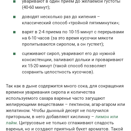
уваривают в один прием до желаемой густоты
(40-60 минут);
доводят несколько раз до кипения –
классический способ «тройной пятиминутки»;
варят в 2-4 приема по 10-15 минут с перерывами
на 6-10 часов (за это время кусочки мякоти
пропитываются сиропом, а он густеет);
сцеживают сироп, уваривают его до нужной
консистенции, заливают дольки и проваривают
их 15-20 минут (такой способ позволяет
сохранить целостность кусочков).
Так как в дыне содержится много сока, для сокращения
времени уваривания сиропа и количества
используемого сахара варенье часто загущают
желирующими веществами – пектином, агар-агаром или
желатином. Чтобы дынный десерт не получился
приторным, в него добавляют кислинку –
лимон или
лайм
. Цитрусовые не только сглаживают сладость
варенья, но и создают приятный букет ароматов. Такой