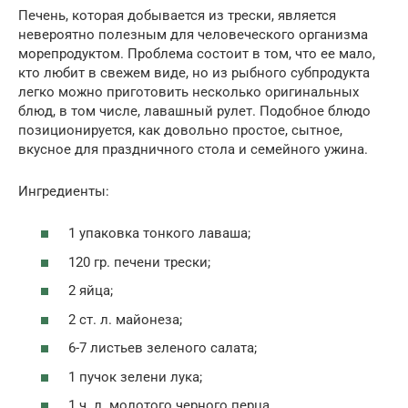
Печень, которая добывается из трески, является
невероятно полезным для человеческого организма
морепродуктом. Проблема состоит в том, что ее мало,
кто любит в свежем виде, но из рыбного субпродукта
легко можно приготовить несколько оригинальных
блюд, в том числе, лавашный рулет. Подобное блюдо
позиционируется, как довольно простое, сытное,
вкусное для праздничного стола и семейного ужина.
Ингредиенты:
1 упаковка тонкого лаваша;
120 гр. печени трески;
2 яйца;
2 ст. л. майонеза;
6-7 листьев зеленого салата;
1 пучок зелени лука;
1 ч. л. молотого черного перца.