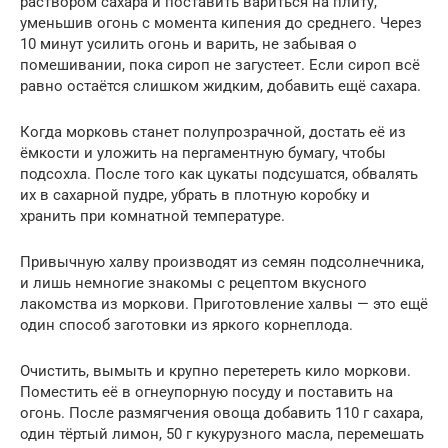
раствором сахара и поставить вариться на плиту,
уменьшив огонь с момента кипения до среднего. Через
10 минут усилить огонь и варить, не забывая о
помешивании, пока сироп не загустеет. Если сироп всё
равно остаётся слишком жидким, добавить ещё сахара.
Когда морковь станет полупрозрачной, достать её из
ёмкости и уложить на пергаментную бумагу, чтобы
подсохла. После того как цукаты подсушатся, обвалять
их в сахарной пудре, убрать в плотную коробку и
хранить при комнатной температуре.
Привычную халву производят из семян подсолнечника,
и лишь немногие знакомы с рецептом вкусного
лакомства из моркови. Приготовление халвы — это ещё
один способ заготовки из яркого корнеплода.
Очистить, вымыть и крупно перетереть кило моркови.
Поместить её в огнеупорную посуду и поставить на
огонь. После размягчения овоща добавить 110 г сахара,
один тёртый лимон, 50 г кукурузного масла, перемешать