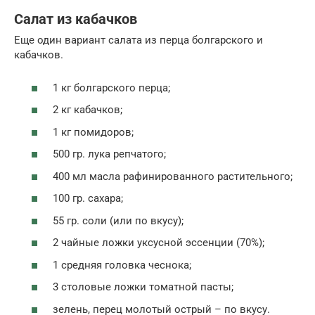
Салат из кабачков
Еще один вариант салата из перца болгарского и
кабачков.
1 кг болгарского перца;
2 кг кабачков;
1 кг помидоров;
500 гр. лука репчатого;
400 мл масла рафинированного растительного;
100 гр. сахара;
55 гр. соли (или по вкусу);
2 чайные ложки уксусной эссенции (70%);
1 средняя головка чеснока;
3 столовые ложки томатной пасты;
зелень, перец молотый острый – по вкусу.