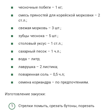
чесночные побеги – 1 кг;
смесь пряностей для корейской морковки – 2
ст.л.;
свежая морковь – 3 шт.;
зубцы чеснока – 5 шт.;
столовый уксус – 1 ст.л.;
сахарный песок – 1 ч.л.;
вода – литр;
лаврушка – 2 листика;
поваренная соль – 0,5 ч.л;
семена кориандра – по предпочтениям.
Изготовление закуски:
Стрелки помыть, срезать бутоны, порезать