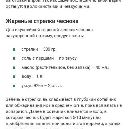
заготовки впрок, так как даже после длительной варки
останутся волокнистыми и невкусными.
Жареные стрелки чеснока
Для вкуснейшей жареной зелени чеснока,
закупоренной на зиму, следует взять:
стрелки – 300 гр.;
соль с перцами – по вкусу;
масло (растительное, без запаха) – 40 мл.;
воду – 1 л;
уксус 9%-й – 2 ст. л.
Зеленые стрелки выкладывают в глубокий сотейник
для обжаривания их на среднем огне, пока вся влага не
испарится. Далее в сотейник вливается масло, в
котором чеснок будет жариться 5-10 минут до
приобретения аппетитной золотистой корочки, а затем