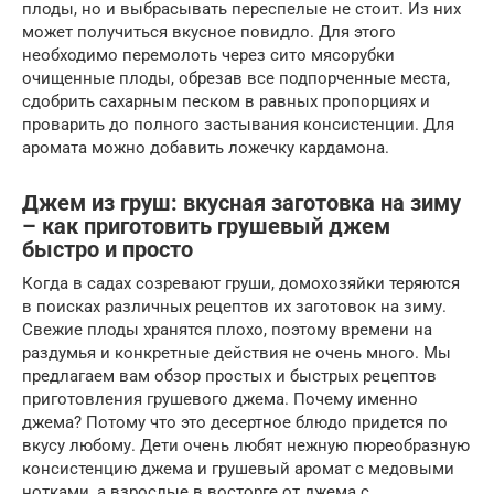
плоды, но и выбрасывать переспелые не стоит. Из них
может получиться вкусное повидло. Для этого
необходимо перемолоть через сито мясорубки
очищенные плоды, обрезав все подпорченные места,
сдобрить сахарным песком в равных пропорциях и
проварить до полного застывания консистенции. Для
аромата можно добавить ложечку кардамона.
Джем из груш: вкусная заготовка на зиму
– как приготовить грушевый джем
быстро и просто
Когда в садах созревают груши, домохозяйки теряются
в поисках различных рецептов их заготовок на зиму.
Свежие плоды хранятся плохо, поэтому времени на
раздумья и конкретные действия не очень много. Мы
предлагаем вам обзор простых и быстрых рецептов
приготовления грушевого джема. Почему именно
джема? Потому что это десертное блюдо придется по
вкусу любому. Дети очень любят нежную пюреобразную
консистенцию джема и грушевый аромат с медовыми
нотками, а взрослые в восторге от джема с