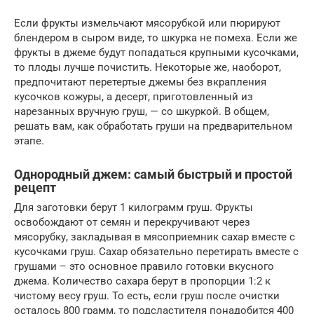
Если фрукты измельчают мясорубкой или пюрируют
блендером в сыром виде, то шкурка не помеха. Если же
фрукты в джеме будут попадаться крупными кусочками,
то плоды лучше почистить. Некоторые же, наоборот,
предпочитают перетертые джемы без вкрапления
кусочков кожуры, а десерт, приготовленный из
нарезанных вручную груш, — со шкуркой. В общем,
решать вам, как обработать груши на предварительном
этапе.
Однородный джем: самый быстрый и простой
рецепт
Для заготовки берут 1 килограмм груш. Фрукты
освобождают от семян и перекручивают через
мясорубку, закладывая в мясоприемник сахар вместе с
кусочками груш. Сахар обязательно перетирать вместе с
грушами – это основное правило готовки вкусного
джема. Количество сахара берут в пропорции 1:2 к
чистому весу груш. То есть, если груш после очистки
осталось 800 грамм, то подсластителя понадобится 400