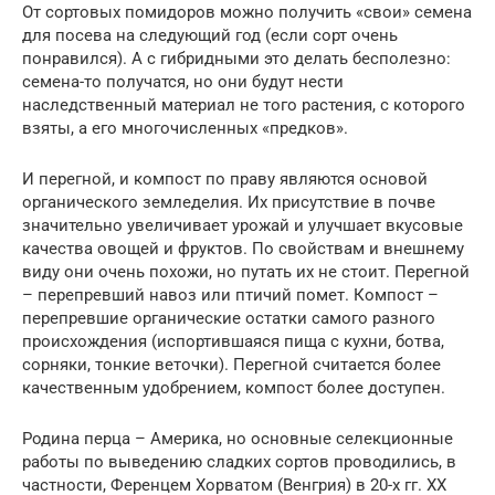
От сортовых помидоров можно получить «свои» семена
для посева на следующий год (если сорт очень
понравился). А с гибридными это делать бесполезно:
семена-то получатся, но они будут нести
наследственный материал не того растения, с которого
взяты, а его многочисленных «предков».
И перегной, и компост по праву являются основой
органического земледелия. Их присутствие в почве
значительно увеличивает урожай и улучшает вкусовые
качества овощей и фруктов. По свойствам и внешнему
виду они очень похожи, но путать их не стоит. Перегной
– перепревший навоз или птичий помет. Компост –
перепревшие органические остатки самого разного
происхождения (испортившаяся пища с кухни, ботва,
сорняки, тонкие веточки). Перегной считается более
качественным удобрением, компост более доступен.
Родина перца – Америка, но основные селекционные
работы по выведению сладких сортов проводились, в
частности, Ференцем Хорватом (Венгрия) в 20-х гг. XX