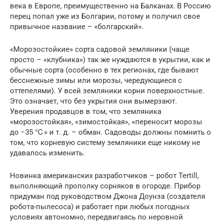
века в Европе, преимущественно на Балканах. В Россию
перец попал уже из Болгарии, потому и получил свое
привычное название – «болгарский».
«Морозостойкие» сорта садовой земляники (чаще
просто – «клубника») так же нуждаются в укрытии, как и
обычные сорта (особенно в тех регионах, где бывают
бесснежные зимы или морозы, чередующиеся с
оттепелями). У всей земляники корни поверхностные.
Это означает, что без укрытия они вымерзают.
Уверения продавцов в том, что земляника
«морозостойкая», «зимостойкая», «переносит морозы
до −35 ℃» и т. д. – обман. Садоводы должны помнить о
том, что корневую систему земляники еще никому не
удавалось изменить.
Новинка американских разработчиков – робот Tertill,
выполняющий прополку сорняков в огороде. Прибор
придуман под руководством Джона Доунза (создателя
робота-пылесоса) и работает при любых погодных
условиях автономно, передвигаясь по неровной