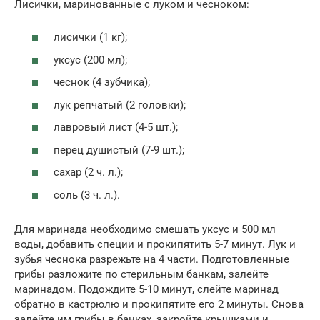
Лисички, маринованные с луком и чесноком:
лисички (1 кг);
уксус (200 мл);
чеснок (4 зубчика);
лук репчатый (2 головки);
лавровый лист (4-5 шт.);
перец душистый (7-9 шт.);
сахар (2 ч. л.);
соль (3 ч. л.).
Для маринада необходимо смешать уксус и 500 мл
воды, добавить специи и прокипятить 5-7 минут. Лук и
зубья чеснока разрежьте на 4 части. Подготовленные
грибы разложите по стерильным банкам, залейте
маринадом. Подождите 5-10 минут, слейте маринад
обратно в кастрюлю и прокипятите его 2 минуты. Снова
залейте им грибы в банках, закройте крышками и