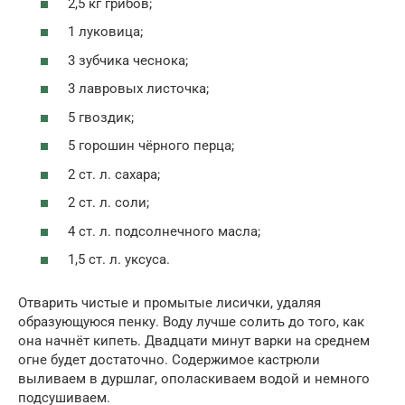
2,5 кг грибов;
1 луковица;
3 зубчика чеснока;
3 лавровых листочка;
5 гвоздик;
5 горошин чёрного перца;
2 ст. л. сахара;
2 ст. л. соли;
4 ст. л. подсолнечного масла;
1,5 ст. л. уксуса.
Отварить чистые и промытые лисички, удаляя
образующуюся пенку. Воду лучше солить до того, как
она начнёт кипеть. Двадцати минут варки на среднем
огне будет достаточно. Содержимое кастрюли
выливаем в дуршлаг, ополаскиваем водой и немного
подсушиваем.