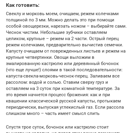
Как готовить:
Свеклу и морковь моем, очищаем, режем колечками
толщиной по 3 мм. Можно делать это при помощи
особой овощерезки, нарезать ножом – выбирайте сами.
Чеснок чистим. Небольшие зубчики оставляем
целиком, крупные – режем на 2 части. Острый перец
режем колечками, предварительно вычистив семечки.
Капусту очищаем от поврежденных листьев и режем на
крупные четвертинки. Овощи выложим в
эмалированную кастрюлю или деревянный бочонок
(что еще лучше!) слоями в такой последовательности:
капуста-свекла-морковь-чеснок-перец. Заливаем все
рассолом: водой и солью. Ставим сверху груз и
оставляем на 3 суток при комнатной температуре. За
это время начнется процесс брожения: как и при
квашении классической русской капусты, протыкаем
периодически, выпуская углекислый газ. Если рассола
слишком много – часть имеет смысл слить
Спустя трое суток, бочонок или кастрюлю стоит