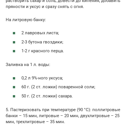
растворить сахар и соль, довести до кипения, доба­вить
пряности и уксус и сразу снять с огня.
На литровую банку:
2 лавровых листа;
2-3 бутона гвоздики;
1-2 г красного перца.
Заливка на 1 л. воды:
0,2 л 9%-ного уксуса;
60 г. (2 ст. ложки) поваренной соли;
50 г. (2 ст. ложки) сахара.
5. Пастери­зовать при температуре (90 °С): поллитровые
бан­ки – 15 мин, литровые – 20 мин, двухлитровые – 25
мин, трехлитровые – 35 мин.