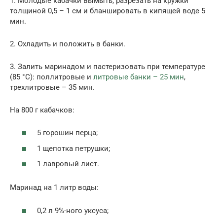
1. Молодые кабачки вымыть, разре­зать на кружки
толщиной 0,5 – 1 см и бланширо­вать в кипящей воде 5
мин.
2. Охладить и положить в банки.
3. Залить маринадом и пастеризовать при тем­пературе
(85 °С): поллитровые и
литровые банки – 25 мин
,
трехлитровые – 35 мин.
На 800 г кабачков:
5 горошин перца;
1 щепотка петрушки;
1 лавровый лист.
Маринад на 1 литр воды:
0,2 л 9%-ного уксуса;