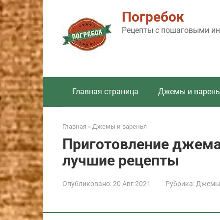
Перейти
Погребок
к
контенту
Рецепты с пошаговыми инс
Главная страница
Джемы и варень
Главная
»
Джемы и варенья
Приготовление джема 
лучшие рецепты
Опубликовано:
20 Авг 2021
Рубрика:
Джемы 