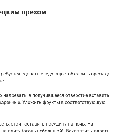
ецким орехом
требуется сделать следующее: обжарить орехи до
де
 надрезать, в получившееся отверстие вставить
джаренные. Уложить фрукты в соответствующую
сть, стоит оставить посудину на ночь. На
на плиту (огонь небольшой). Вскипятить, варить