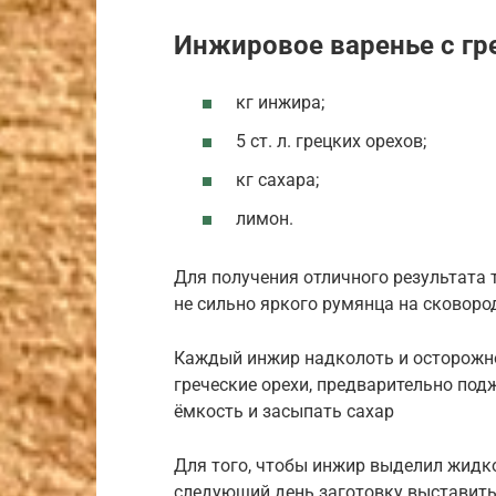
Инжировое варенье с гр
кг инжира;
5 ст. л. грецких орехов;
кг сахара;
лимон.
Для получения отличного результата 
не сильно яркого румянца на сковоро
Каждый инжир надколоть и осторожно
греческие орехи, предварительно по
ёмкость и засыпать сахар
Для того, чтобы инжир выделил жидко
следующий день заготовку выставить 