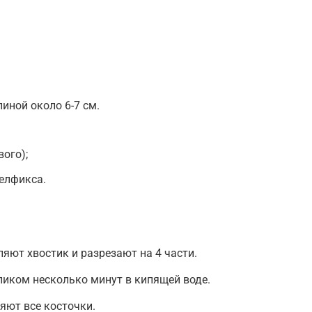
иной около 6-7 см.
вого);
желфикса.
яют хвостик и разрезают на 4 части.
иком несколько минут в кипящей воде.
яют все косточки.