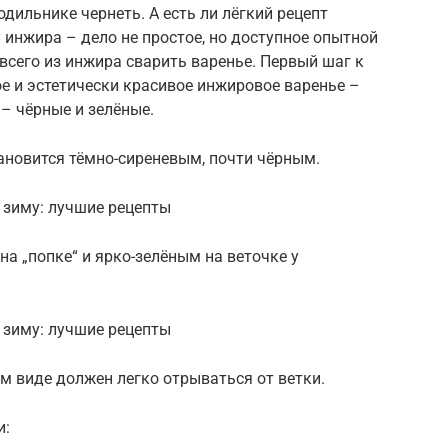
одильнике чернеть. А есть ли лёгкий рецепт
 инжира – дело не простое, но доступное опытной
всего из инжира сварить варенье. Первый шаг к
ое и эстетически красивое инжировое варенье –
 – чёрные и зелёные.
тановится тёмно-сиреневым, почти чёрным.
а „попке“ и ярко-зелёным на веточке у
ем виде должен легко отрываться от ветки.
и: