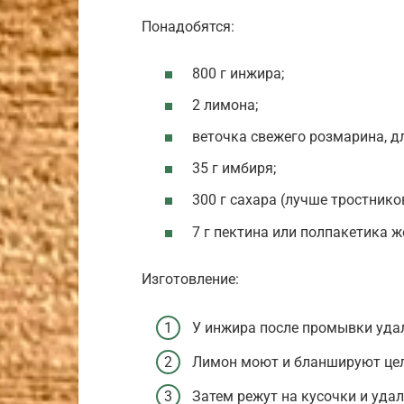
Понадобятся:
800 г инжира;
2 лимона;
веточка свежего розмарина, дл
35 г имбиря;
300 г сахара (лучше тростнико
7 г пектина или полпакетика 
Изготовление:
У инжира после промывки удал
Лимон моют и бланшируют цел
Затем режут на кусочки и удал