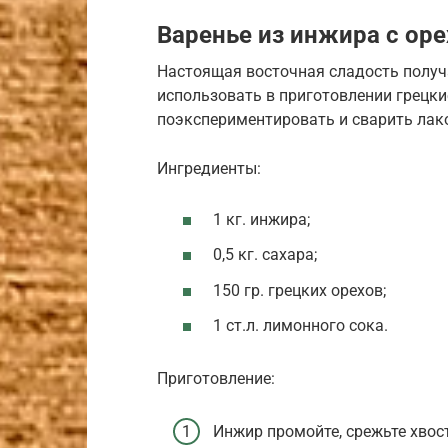
Варенье из инжира с ор
Настоящая восточная сладость получа
использовать в приготовлении грецки
поэкспериментировать и сварить лако
Ингредиенты:
1 кг. инжира;
0,5 кг. сахара;
150 гр. грецких орехов;
1 ст.л. лимонного сока.
Приготовление:
Инжир промойте, срежьте хвос