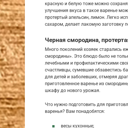
красную и белую тоже можно сохранят
улучшения вкуса в такое варенье мо
протертый апельсин, лимон. Легко ис
сахаром, делает лакомую заготовку п
Черная смородина, протертая
Много поколений хозяек старались еж
смородины». Это блюдо было не толь
лечебными и профилактическими свой
счастливцы, сумевшие обзавестись ба
для детей и заболевших, отмеряя др
приготовленное варенье из смородины
шкафу до нового урожая.
Что нужно подготовить для приготов
варенья? Вам понадобятся:
весы кухонные;