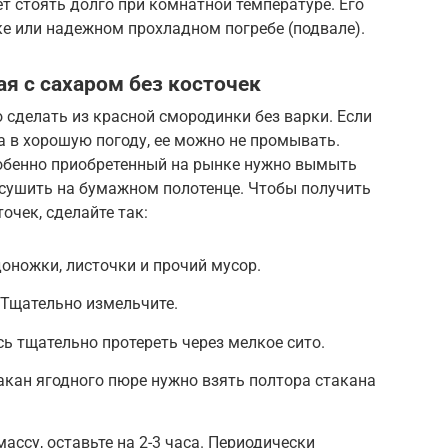
ет стоять долго при комнатной температуре. Его
е или надежном прохладном погребе (подвале).
ая с сахаром без косточек
сделать из красной смородинки без варки. Если
та в хорошую погоду, ее можно не промывать.
собенно приобретенный на рынке нужно вымыть
осушить на бумажном полотенце. Чтобы получить
очек, сделайте так:
доножки, листочки и прочий мусор.
 Тщательно измельчите.
ь тщательно протереть через мелкое сито.
акан ягодного пюре нужно взять полтора стакана
ссу, оставьте на 2-3 часа. Периодически