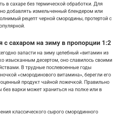
ь в сахаре без термической обработки. Для
жно добавлять измельченный блендером или
полнимый рецепт черной смородины, протертой с
опулярной.
 с сахаром на зиму в пропорции 1:2
егодно запасти на зиму целебный «витамин из
ко изысканным десертом, оно славилось своими
ствами. В трудные послевоенные годы
ночкой «смородинового витамина», берегли его
агоценный продукт чайной ложечкой. Правильно
 без варки может храниться на полке или в
ления классического сырого смородинного