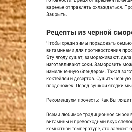
готовности. Время от времени помеши
варенье отправлять охлаждаться. Про
Закрыть.
Рецепты из черной смор
Чтобы среди зимы порадовать семью
витаминами для противостояния прос
Эту ягоду сушат, замораживают, дела
изготавливают соки. Заморозить можн
измельченную блендером. Такая заго
коктейлей и десертов. Сушить черную
плодоножек. Перед сушкой ягодки мыт
Рекомендуем прочесть: Как Выглядит
Всеми любимое традиционное сырое в
витамины и превосходный вкус спелой
комнатной температуре, это зависит о