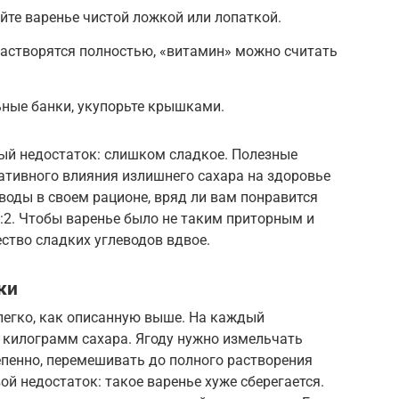
те варенье чистой ложкой или лопаткой.
растворятся полностью, «витамин» можно считать
ьные банки, укупорьте крышками.
ный недостаток: слишком сладкое. Полезные
ативного влияния излишнего сахара на здоровье
еводы в своем рационе, вряд ли вам понравится
1:2. Чтобы варенье было не таким приторным и
ство сладких углеводов вдвое.
ки
легко, как описанную выше. На каждый
килограмм сахара. Ягоду нужно измельчать
епенно, перемешивать до полного растворения
вой недостаток: такое варенье хуже сберегается.