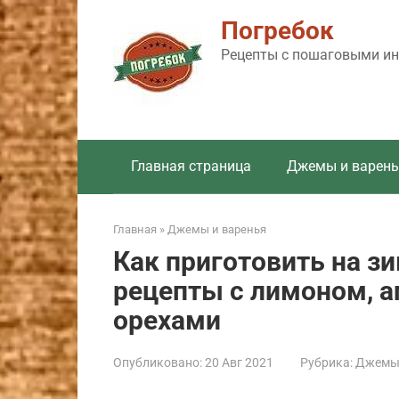
Перейти
Погребок
к
контенту
Рецепты с пошаговыми инс
Главная страница
Джемы и варень
Главная
»
Джемы и варенья
Как приготовить на зи
рецепты с лимоном, а
орехами
Опубликовано:
20 Авг 2021
Рубрика:
Джемы 