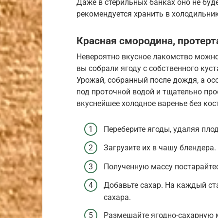
Даже в стерильных банках оно не буд
рекомендуется хранить в холодильник
Красная смородина, протерт
Невероятно вкусное лакомство можно 
вы собрали ягоду с собственного кус
Урожай, собранный после дождя, а о
под проточной водой и тщательно пр
вкуснейшее холодное варенье без кост
Переберите ягоды, удаляя пло
Загрузите их в чашу блендера.
Полученную массу постарайтес
Добавьте сахар. На каждый ст
сахара.
Размешайте ягодно-сахарную ма