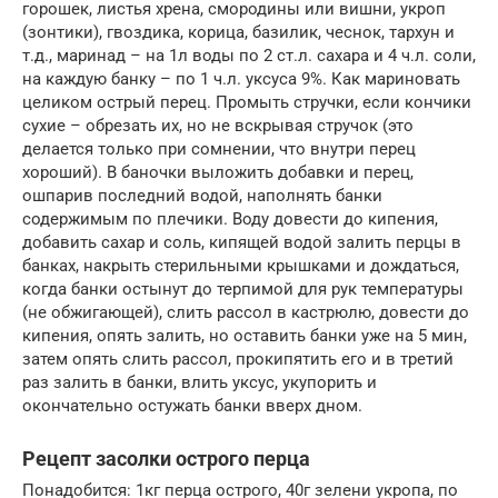
горошек, листья хрена, смородины или вишни, укроп
(зонтики), гвоздика, корица, базилик, чеснок, тархун и
т.д., маринад – на 1л воды по 2 ст.л. сахара и 4 ч.л. соли,
на каждую банку – по 1 ч.л. уксуса 9%. Как мариновать
целиком острый перец. Промыть стручки, если кончики
сухие – обрезать их, но не вскрывая стручок (это
делается только при сомнении, что внутри перец
хороший). В баночки выложить добавки и перец,
ошпарив последний водой, наполнять банки
содержимым по плечики. Воду довести до кипения,
добавить сахар и соль, кипящей водой залить перцы в
банках, накрыть стерильными крышками и дождаться,
когда банки остынут до терпимой для рук температуры
(не обжигающей), слить рассол в кастрюлю, довести до
кипения, опять залить, но оставить банки уже на 5 мин,
затем опять слить рассол, прокипятить его и в третий
раз залить в банки, влить уксус, укупорить и
окончательно остужать банки вверх дном.
Рецепт засолки острого перца
Понадобится: 1кг перца острого, 40г зелени укропа, по