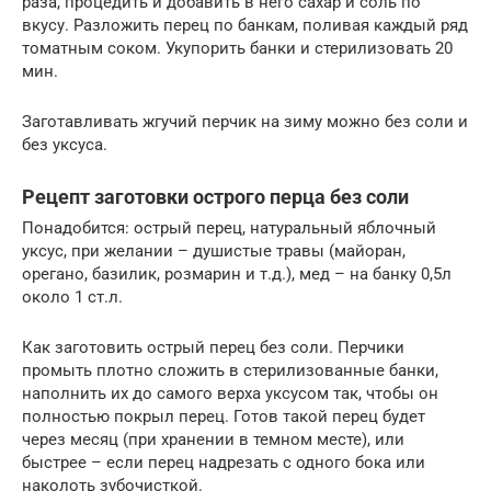
раза, процедить и добавить в него сахар и соль по
вкусу. Разложить перец по банкам, поливая каждый ряд
томатным соком. Укупорить банки и стерилизовать 20
мин.
Заготавливать жгучий перчик на зиму можно без соли и
без уксуса.
Рецепт заготовки острого перца без соли
Понадобится: острый перец, натуральный яблочный
уксус, при желании – душистые травы (майоран,
орегано, базилик, розмарин и т.д.), мед – на банку 0,5л
около 1 ст.л.
Как заготовить острый перец без соли. Перчики
промыть плотно сложить в стерилизованные банки,
наполнить их до самого верха уксусом так, чтобы он
полностью покрыл перец. Готов такой перец будет
через месяц (при хранении в темном месте), или
быстрее – если перец надрезать с одного бока или
наколоть зубочисткой.