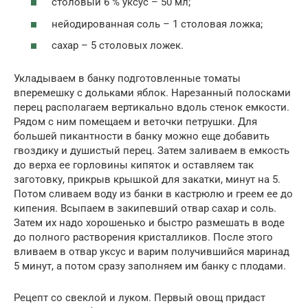
столовый 6 % уксус – 50 мл;
нейодированная соль – 1 столовая ложка;
сахар – 5 столовых ложек.
Укладываем в банку подготовленные томаты
вперемешку с дольками яблок. Нарезанный полосками
перец располагаем вертикально вдоль стенок емкости.
Рядом с ним помещаем и веточки петрушки. Для
большей пикантности в банку можно еще добавить
гвоздику и душистый перец. Затем заливаем в емкость
до верха ее горловины кипяток и оставляем так
заготовку, прикрыв крышкой для закатки, минут на 5.
Потом сливаем воду из банки в кастрюлю и греем ее до
кипения. Всыпаем в закипевший отвар сахар и соль.
Затем их надо хорошенько и быстро размешать в воде
до полного растворения кристалликов. После этого
вливаем в отвар уксус и варим получившийся маринад
5 минут, а потом сразу заполняем им банку с плодами.
Рецепт со свеклой и луком. Первый овощ придаст