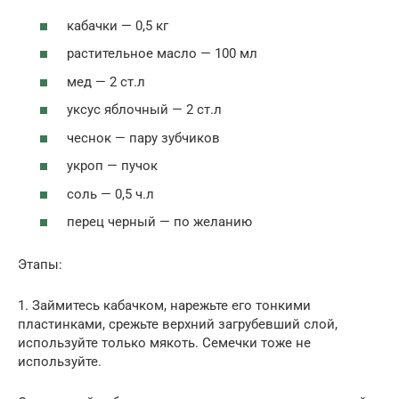
кабачки — 0,5 кг
растительное масло — 100 мл
мед — 2 ст.л
уксус яблочный — 2 ст.л
чеснок — пару зубчиков
укроп — пучок
соль — 0,5 ч.л
перец черный — по желанию
Этапы:
1. Займитесь кабачком, нарежьте его тонкими
пластинками, срежьте верхний загрубевший слой,
используйте только мякоть. Семечки тоже не
используйте.