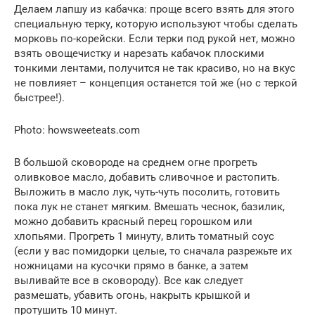
Делаем лапшу из кабачка: проще всего взять для этого
специальную терку, которую используют чтобы сделать
морковь по-корейски. Если терки под рукой нет, можно
взять овощечистку и нарезать кабачок плоскими
тонкими лентами, получится не так красиво, но на вкус
не повлияет – концепция останется той же (но с теркой
быстрее!).
Photo: howsweeteats.com
В большой сковороде на среднем огне прогреть
оливковое масло, добавить сливочное и растопить.
Выложить в масло лук, чуть-чуть посолить, готовить
пока лук не станет мягким. Вмешать чеснок, базилик,
можно добавить красный перец горошком или
хлопьями. Прогреть 1 минуту, влить томатный соус
(если у вас помидорки целые, то сначала разрежьте их
ножницами на кусочки прямо в банке, а затем
выливайте все в сковороду). Все как следует
размешать, убавить огонь, накрыть крышкой и
протушить 10 минут.