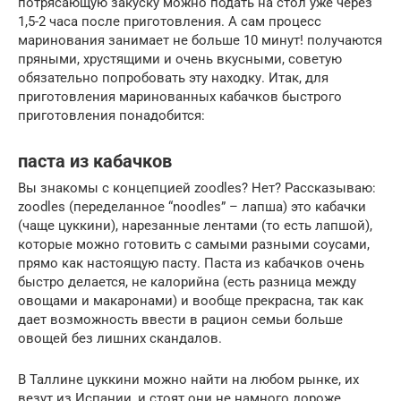
потрясающую закуску можно подать на стол уже через
1,5-2 часа после приготовления. А сам процесс
маринования занимает не больше 10 минут! получаются
пряными, хрустящими и очень вкусными, советую
обязательно попробовать эту находку. Итак, для
приготовления маринованных кабачков быстрого
приготовления понадобится:
паста из кабачков
Вы знакомы с концепцией zoodles? Нет? Рассказываю:
zoodles (переделанное “noodles” – лапша) это кабачки
(чаще цуккини), нарезанные лентами (то есть лапшой),
которые можно готовить с самыми разными соусами,
прямо как настоящую пасту. Паста из кабачков очень
быстро делается, не калорийна (есть разница между
овощами и макаронами) и вообще прекрасна, так как
дает возможность ввести в рацион семьи больше
овощей без лишних скандалов.
В Таллине цуккини можно найти на любом рынке, их
везут из Испании, и стоят они не намного дороже