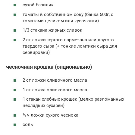
сухой базилик
томаты в собственном соку (банка 500г, с
томатами целиком или кусочками)
1/3 стакана жирных сливок
2 ст ложки тертого пармезана или другого
твердого сыра (+ тонкие ломтики сыра для
сервировки)
чесночная крошка (опционально)
2 ст ложки сливочного масла
1 ст ложка оливкового масла
1 стакан хлебных крошек (мелко разломанных
несладких сухарей)
¼ ч ложки сухого чеснока
соль