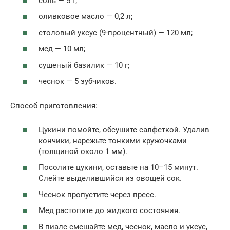
соль — 5 г;
оливковое масло — 0,2 л;
столовый уксус (9-процентный) — 120 мл;
мед — 10 мл;
сушеный базилик — 10 г;
чеснок — 5 зубчиков.
Способ приготовления:
Цукини помойте, обсушите салфеткой. Удалив
кончики, нарежьте тонкими кружочками
(толщиной около 1 мм).
Посолите цукини, оставьте на 10–15 минут.
Слейте выделившийся из овощей сок.
Чеснок пропустите через пресс.
Мед растопите до жидкого состояния.
В пиале смешайте мед, чеснок, масло и уксус,