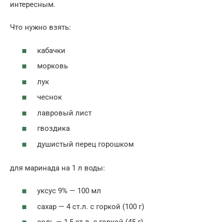
интересным.
Что нужно взять:
кабачки
морковь
лук
чеснок
лавровый лист
гвоздика
душистый перец горошком
для маринада на 1 л воды:
уксус 9% — 100 мл
сахар — 4 ст.л. с горкой (100 г)