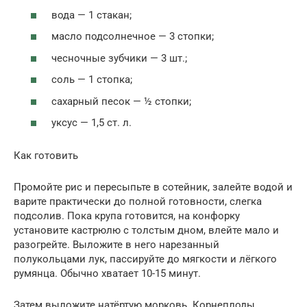
вода — 1 стакан;
масло подсолнечное — 3 стопки;
чесночные зубчики — 3 шт.;
соль — 1 стопка;
сахарный песок — ½ стопки;
уксус — 1,5 ст. л.
Как готовить
Промойте рис и пересыпьте в сотейник, залейте водой и
варите практически до полной готовности, слегка
подсолив. Пока крупа готовится, на конфорку
установите кастрюлю с толстым дном, влейте мало и
разогрейте. Выложите в него нарезанный
полукольцами лук, пассируйте до мягкости и лёгкого
румянца. Обычно хватает 10-15 минут.
Затем выложите натёртую морковь. Корнеплоды