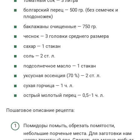
томатный сок — 3 литра
болгарский перец — 500 гр. (без семечек и
плодоножек)
баклажаны очищенные — 750 гр.
чеснок — 3 головки среднего размера
сахар — 1 стакан
соль — 2 ст. л.
подсолнечное масло — 1 стакан
уксусная эссенция (70 %) — 2 ст. л.
сухая горчица — 1 ч. л.
острый молотый перец — 0,5−1 ч. л.
Пошаговое описание рецепта:
Помидоры помыть, обрезать помятости,
небольшие порченые места. Для заготовки нам
нужен томатный сок. Сделать его можно любым