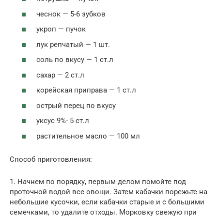
чеснок — 5-6 зубков
укроп — пучок
лук репчатый — 1 шт.
соль по вкусу — 1 ст.л
сахар — 2 ст.л
корейская приправа — 1 ст.л
острый перец по вкусу
уксус 9%- 5 ст.л
растительное масло — 100 мл
Способ приготовления:
1. Начнем по порядку, первым делом помойте под
проточной водой все овощи. Затем кабачки порежьте на
небольшие кусочки, если кабачки старые и с большими
семечками, то удалите отходы. Морковку свежую при