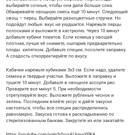
выбирайте сочные, чтобы они дали больше сока.
Обжаривайте овощную смесь ещё 10 минут. Следующий
овощ — перец. Выбирайте разноцветные стручки. Но
подойдут любые: вкус не ухудшится. Нарежьте перцы
полосками и выложите в кастрюлю. Через 10 минут
добавьте кубики томатов. Если кожица у овощей
плотная, лучше её снимите, ошпарив предварительно
плоды кипятком. Добавьте специи, посолите заправку.
А сладость откорректируйте по вкусу.
Кабачки нарежьте кубиками 3х3 см. Если надо, удалите
семена и твердые участки. Выложите в заправку и
тушите 10 минут. Добавьте в овощное ассорти рис.
Проварите все минут 5. При необходимости
отрегулируйте вкус. Выложите рубленые чеснок и
зелень. Последним влейте уксус и дайте закуске
настояться, чтобы все специи распределились
равномерно. Закуска готова к раскладыванию по
стерилизованным банкам. Закрутите их или закатайте.
https://youtube.com/watch?v=sALknuyYPKA