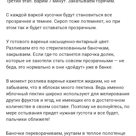
Третий этап. Варим 7 минут. Закатываем горячим.
С каждой варкой кусочки будут становиться все
прозрачнее и темнее. Сироп тоже потемнеет, но при
этом так и будет оставаться прозрачным.
У готового варенья насыщенно-янтарный цвет.
Разливаем его по стерилизованным баночкам,
закрываем. Если где-то останется парочка долек,
которые не захотели стать совсем прозрачными — не
беда, это нормально и они «дойдут» уже в банке.
В момент розлива варенье кажется жидким, но не
забываем, что в яблоках много пектина. Ведь именно
яблочный пектин широко используют для желирования
других фруктов и ягод, не имеющих его в достаточном
количестве в своем составе. Поэтому не волнуйтесь, по
мере остывания придет нужная густота и все будет,
пальчики оближете!
Баночки переворачиваем, укутаем в теплое полотенце