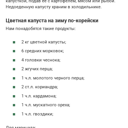
капусткой, подав ее с картофелем, мясом или рыбой.
Недоеденную капусту храним в холодильнике.
Цветная капуста на зиму по-корейски
Нам понадобятся такие продукты:
2 кг цветной капусты;
6 средних морковок;
4 головки чеснока;
2 жгучих перца;
1 ч.л. молотого черного перца;
2 ст.л. кориандра;
1 ч.л. кардамона;
1 ч.л. мускатного ореха;
1 ч.л. гвоздики;
Для маринада: