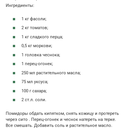
Ингредиенты:
1 кг фасоли;
2 кг томатов;
1 кг сладкого перца;
0,5 кг моркови;
1 головка чеснока;
1 перец-огонек;
250 мл растительного масла;
75 мл уксуса;
100 г сахара;
2 ст.л. соли.
Помидоры обдать кипятком, снять кожицу и протереть
через сито . Перец-огонек и чеснок натереть на терке.
Все смешать. Добавить соль и растительное масло.