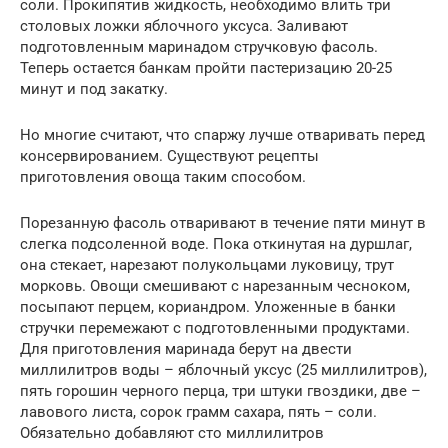
соли. Прокипятив жидкость, необходимо влить три
столовых ложки яблочного уксуса. Заливают
подготовленным маринадом стручковую фасоль.
Теперь остается банкам пройти пастеризацию 20-25
минут и под закатку.
Но многие считают, что спаржу лучше отваривать перед
консервированием. Существуют рецепты
приготовления овоща таким способом.
Порезанную фасоль отваривают в течение пяти минут в
слегка подсоленной воде. Пока откинутая на дуршлаг,
она стекает, нарезают полукольцами луковицу, трут
морковь. Овощи смешивают с нарезанным чесноком,
посыпают перцем, кориандром. Уложенные в банки
стручки перемежают с подготовленными продуктами.
Для приготовления маринада берут на двести
миллилитров воды – яблочный уксус (25 миллилитров),
пять горошин черного перца, три штуки гвоздики, две –
лавового листа, сорок грамм сахара, пять – соли.
Обязательно добавляют сто миллилитров