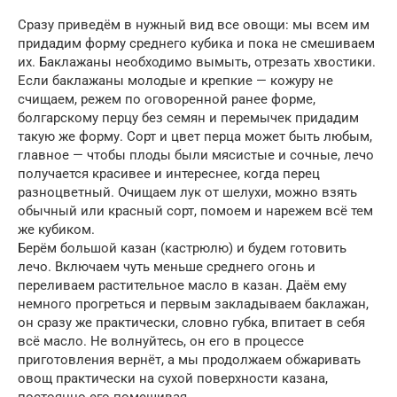
Сразу приведём в нужный вид все овощи: мы всем им
придадим форму среднего кубика и пока не смешиваем
их. Баклажаны необходимо вымыть, отрезать хвостики.
Если баклажаны молодые и крепкие — кожуру не
счищаем, режем по оговоренной ранее форме,
болгарскому перцу без семян и перемычек придадим
такую же форму. Сорт и цвет перца может быть любым,
главное — чтобы плоды были мясистые и сочные, лечо
получается красивее и интереснее, когда перец
разноцветный. Очищаем лук от шелухи, можно взять
обычный или красный сорт, помоем и нарежем всё тем
же кубиком.
Берём большой казан (кастрюлю) и будем готовить
лечо. Включаем чуть меньше среднего огонь и
переливаем растительное масло в казан. Даём ему
немного прогреться и первым закладываем баклажан,
он сразу же практически, словно губка, впитает в себя
всё масло. Не волнуйтесь, он его в процессе
приготовления вернёт, а мы продолжаем обжаривать
овощ практически на сухой поверхности казана,
постоянно его помешивая.