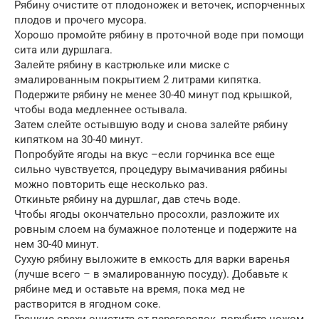
Рябину очистите от плодоножек и веточек, испорченных
плодов и прочего мусора.
Хорошо промойте рябину в проточной воде при помощи
сита или дуршлага.
Залейте рябину в кастрюльке или миске с
эмалированным покрытием 2 литрами кипятка.
Подержите рябину не менее 30-40 минут под крышкой,
чтобы вода медленнее остывала.
Затем слейте остывшую воду и снова залейте рябину
кипятком на 30-40 минут.
Попробуйте ягоды на вкус –если горчинка все еще
сильно чувствуется, процедуру вымачивания рябины
можно повторить еще несколько раз.
Откиньте рябину на дуршлаг, дав стечь воде.
Чтобы ягоды окончательно просохли, разложите их
ровным слоем на бумажное полотенце и подержите на
нем 30-40 минут.
Сухую рябину выложите в емкость для варки варенья
(лучше всего – в эмалированную посуду). Добавьте к
рябине мед и оставьте на время, пока мед не
растворится в ягодном соке.
Грецкие орехи очистите от перегородок, порубите ножом