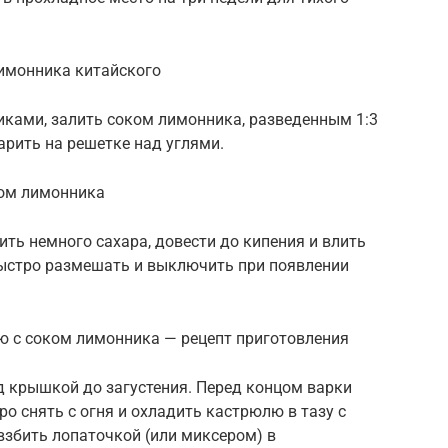
лимонника китайского
иками, залить соком лимонника, разведенным 1:3
арить на решетке над углями.
ком лимонника
ить немного сахара, довести до кипения и влить
Быстро размешать и выключить при появлении
ю с соком лимонника — рецепт приготовления
од крышкой до загустения. Перед концом варки
ро снять с огня и охладить кастрюлю в тазу с
взбить лопаточкой (или миксером) в