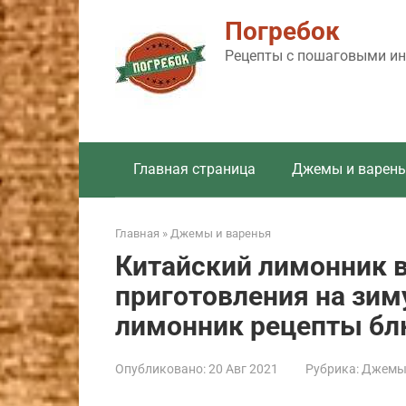
Перейти
Погребок
к
контенту
Рецепты с пошаговыми инс
Главная страница
Джемы и варень
Главная
»
Джемы и варенья
Китайский лимонник 
приготовления на зим
лимонник рецепты б
Опубликовано:
20 Авг 2021
Рубрика:
Джемы 