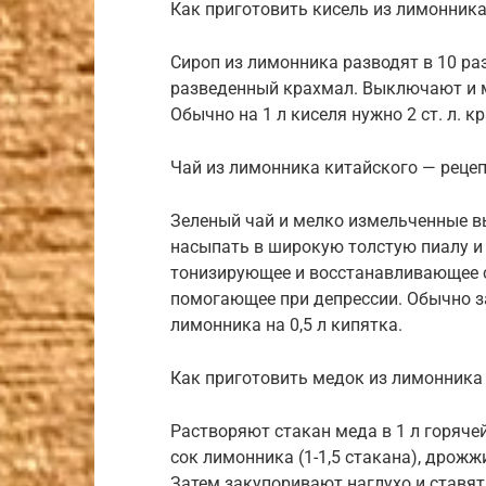
Как приготовить кисель из лимонник
Сироп из лимонника разводят в 10 ра
разведенный крахмал. Выключают и м
Обычно на 1 л киселя нужно 2 ст. л. к
Чай из лимонника китайского — реце
Зеленый чай и мелко измельченные в
насыпать в широкую толстую пиалу и 
тонизирующее и восстанавливающее с
помогающее при депрессии. Обычно зава
лимонника на 0,5 л кипятка.
Как приготовить медок из лимонника
Растворяют стакан меда в 1 л горяче
сок лимонника (1-1,5 стакана), дрожжи
Затем закупоривают наглухо и ставят