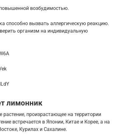
 повышенной возбудимостью.
ка способно вызвать аллергическую реакцию.
оверить организм на индивидуальную
lW6A
Vek
dLdY
ет лимонник
 растение, произрастающее на территории
ение встречается в Японии, Китае и Корее, а на
остоке, Курилах и Сахалине.