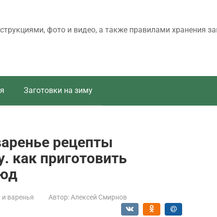
трукциями, фото и видео, а также правилами хранения за
я
Заготовки на зиму
варенье рецепты
у. как приготовить
люд
и варенья
Автор:
Алексей Смирнов