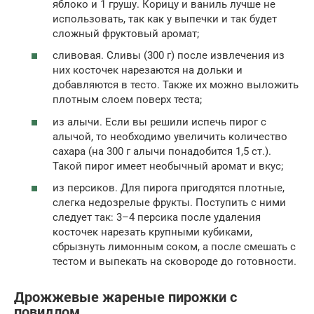
яблоко и 1 грушу. Корицу и ваниль лучше не
использовать, так как у выпечки и так будет
сложный фруктовый аромат;
сливовая. Сливы (300 г) после извлечения из
них косточек нарезаются на дольки и
добавляются в тесто. Также их можно выложить
плотным слоем поверх теста;
из алычи. Если вы решили испечь пирог с
алычой, то необходимо увеличить количество
сахара (на 300 г алычи понадобится 1,5 ст.).
Такой пирог имеет необычный аромат и вкус;
из персиков. Для пирога пригодятся плотные,
слегка недозрелые фрукты. Поступить с ними
следует так: 3–4 персика после удаления
косточек нарезать крупными кубиками,
сбрызнуть лимонным соком, а после смешать с
тестом и выпекать на сковороде до готовности.
Дрожжевые жареные пирожки с
повидлом