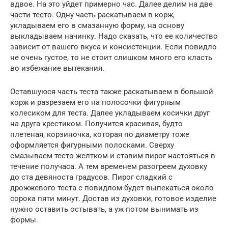
вдвое. На это уйдет примерно час. Далее делим на две
части тесто. Одну часть раскатываем в корж,
укладываем его в смазанную форму, на основу
выкладываем начинку. Надо сказать, что ее количество
зависит от вашего вкуса и консистенции. Если повидло
не очень густое, то не стоит слишком много его класть
во избежание вытекания.
Оставшуюся часть теста также раскатываем в большой
корж и разрезаем его на полосочки фигурным
колесиком для теста. Далее укладываем косички друг
на друга крестиком. Получится красивая, будто
плетеная, корзиночка, которая по диаметру тоже
оформляется фигурными полосками. Сверху
смазываем тесто желтком и ставим пирог настояться в
течение получаса. А тем временем разогреем духовку
до ста девяноста градусов. Пирог сладкий с
дрожжевого теста с повидлом будет выпекаться около
сорока пяти минут. Достав из духовки, готовое изделие
нужно оставить остывать, а уж потом вынимать из
формы.