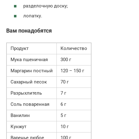
разделочную доску;
лопатку.
Вам понадобятся
Продукт
Количество
Мука пшеничная
300 г
Маргарин постный
120 – 150 г
Сахарный песок
70 г
Разрыхлитель
7 г
Соль поваренная
6 г
Ванилин
5 г
Кунжут
10 г
Варенье любое
100 г