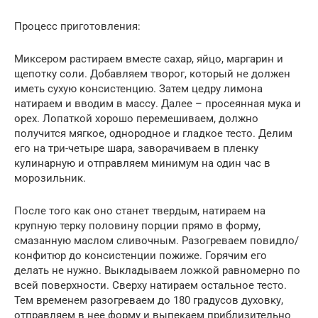
Процесс приготовления:
Миксером растираем вместе сахар, яйцо, маргарин и
щепотку соли. Добавляем творог, который не должен
иметь сухую консистенцию. Затем цедру лимона
натираем и вводим в массу. Далее – просеянная мука и
орех. Лопаткой хорошо перемешиваем, должно
получится мягкое, однородное и гладкое тесто. Делим
его на три-четыре шара, заворачиваем в пленку
кулинарную и отправляем минимум на один час в
морозильник.
После того как оно станет твердым, натираем на
крупную терку половину порции прямо в форму,
смазанную маслом сливочным. Разогреваем повидло/
конфитюр до консистенции пожиже. Горячим его
делать не нужно. Выкладываем ложкой равномерно по
всей поверхности. Сверху натираем остальное тесто.
Тем временем разогреваем до 180 градусов духовку,
отправляем в нее форму и выпекаем приблизительно