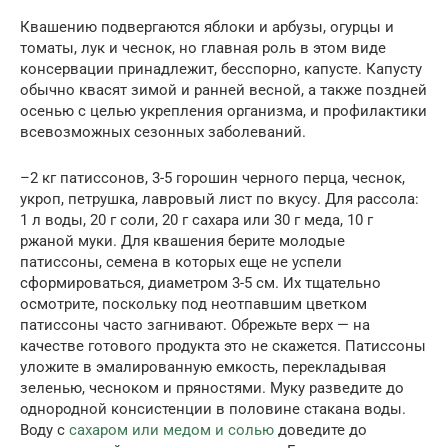
Квашению подвергаются яблоки и арбузы, огурцы и
томаты, лук и чеснок, но главная роль в этом виде
консервации принадлежит, бесспорно, капусте. Капусту
обычно квасят зимой и ранней весной, а также поздней
осенью с целью укрепления организма, и профилактики
всевозможных сезонных заболеваний.
–2 кг патиссонов, 3-5 горошин черного перца, чеснок,
укроп, петрушка, лавровый лист по вкусу. Для рассола:
1 л воды, 20 г соли, 20 г сахара или 30 г меда, 10 г
ржаной муки. Для квашения берите молодые
патиссоны, семена в которых еще не успели
сформироваться, диаметром 3-5 см. Их тщательно
осмотрите, поскольку под неотпавшим цветком
патиссоны часто загнивают. Обрежьте верх — на
качестве готового продукта это не скажется. Патиссоны
уложите в эмалированную емкость, перекладывая
зеленью, чесноком и пряностями. Муку разведите до
однородной консистенции в половине стакана воды.
Воду с
сахаром или медом и солью
доведите до