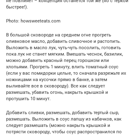
не повлияет – концепция останется той же (но с теркой
быстрее!).
Photo: howsweeteats.com
В большой сковороде на среднем огне прогреть
оливковое масло, добавить сливочное и растопить.
Выложить в масло лук, чуть-чуть посолить, готовить
пока лук не станет мягким. Вмешать чеснок, базилик,
можно добавить красный перец горошком или
хлопьями. Прогреть 1 минуту, влить томатный соус
(если у вас помидорки целые, то сначала разрежьте их
ножницами на кусочки прямо в банке, а затем
выливайте все в сковороду). Все как следует
размешать, убавить огонь, накрыть крышкой и
протушить 10 минут.
Добавить сливки, размешать, добавить тертый сыр,
размешать. Выложить в соус лапшу из кабачков, как
следует размешать (можно накрыть крышкой и
потрясти сковороду, чтобы соус распространился по