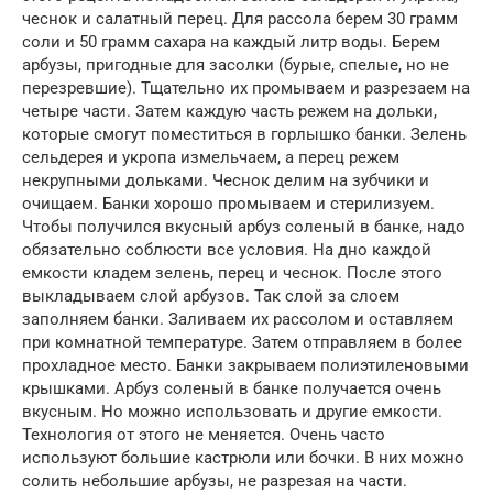
чеснок и салатный перец. Для рассола берем 30 грамм
соли и 50 грамм сахара на каждый литр воды. Берем
арбузы, пригодные для засолки (бурые, спелые, но не
перезревшие). Тщательно их промываем и разрезаем на
четыре части. Затем каждую часть режем на дольки,
которые смогут поместиться в горлышко банки. Зелень
сельдерея и укропа измельчаем, а перец режем
некрупными дольками. Чеснок делим на зубчики и
очищаем. Банки хорошо промываем и стерилизуем.
Чтобы получился вкусный арбуз соленый в банке, надо
обязательно соблюсти все условия. На дно каждой
емкости кладем зелень, перец и чеснок. После этого
выкладываем слой арбузов. Так слой за слоем
заполняем банки. Заливаем их рассолом и оставляем
при комнатной температуре. Затем отправляем в более
прохладное место. Банки закрываем полиэтиленовыми
крышками. Арбуз соленый в банке получается очень
вкусным. Но можно использовать и другие емкости.
Технология от этого не меняется. Очень часто
используют большие кастрюли или бочки. В них можно
солить небольшие арбузы, не разрезая на части.