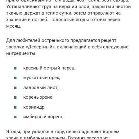
приготовленным из 10 л воды, 400 г соли, 500 г сахара.
Устанавливают груз на верхний слой, накрытый чистой
тканью, держат в тепле сутки, затем отправляют на
хранение в погреб. Полосатые ягоды готовы через
месяц.
Для любителей остренького предлагается рецепт
засолки «Десертный», включающий в себя следующие
ингредиенты:
красный острый перец;
мускатный орех;
лавровый лист;
корень хрена;
кориандр;
имбирный корень.
Ягоды, при укладке в тару, перекладывают корнем
хрена и имбирным корнем. Готовят рассол из: