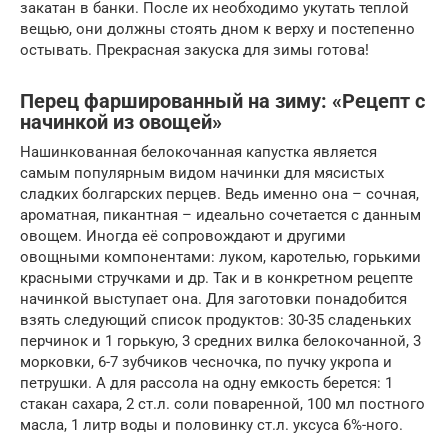
закатан в банки. После их необходимо укутать теплой
вещью, они должны стоять дном к верху и постепенно
остывать. Прекрасная закуска для зимы готова!
Перец фаршированный на зиму: «Рецепт с
начинкой из овощей»
Нашинкованная белокочанная капустка является
самым популярным видом начинки для мясистых
сладких болгарских перцев. Ведь именно она – сочная,
ароматная, пикантная – идеально сочетается с данным
овощем. Иногда её сопровождают и другими
овощными компонентами: луком, каротелью, горькими
красными стручками и др. Так и в конкретном рецепте
начинкой выступает она. Для заготовки понадобится
взять следующий список продуктов: 30-35 сладеньких
перчинок и 1 горькую, 3 средних вилка белокочанной, 3
морковки, 6-7 зубчиков чесночка, по пучку укропа и
петрушки. А для рассола на одну емкость берется: 1
стакан сахара, 2 ст.л. соли поваренной, 100 мл постного
масла, 1 литр воды и половинку ст.л. уксуса 6%-ного.