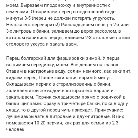
моем. Вырезаем плодоножку и внутренности с
семенами. Отвариваем перец в подсоленой воде
минуты 3-5 (перец не должен потерять упругость.
Нельзя его переварить!) Раскладываем перец в 2-х или
3-х литровые банки, заливаем до верха рассолом, в
котором варились перцы, вливаем 2-3 столовые ложки
столового уксуса и закатываем.
Перец болгарский для фаршировки зимой. У перца
вынимаем серединку, моем. Все делаем на глазок.
Ставим в кастрюльке воду, солим немного, как закипит,
кидаем перец. После закипания варим 5 минут.
Складываем перчик в стерилизованные банки,
заливаем этой же водой в которой его варили и
закатываем. Перчик складываем прямо с водичкой в
банки щипцами. Сразу в три-четыре банки, пока в одну
кладу, то в другой перец чуть присядет. Примечание:
лучше закрывать в литровые и двух-литровые. В них
помещается 10-20 перчин, как-раз для семьи из 2-3
человек.