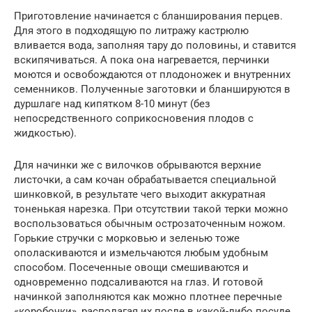
Приготовление начинается с бланширования перцев.
Для этого в подходящую по литражу кастрюлю
вливается вода, заполняя тару до половины, и ставится
вскипячиваться. А пока она нагревается, перчинки
моются и освобождаются от плодоножек и внутренних
семенников. Полученные заготовки и бланшируются в
дуршлаге над кипятком 8-10 минут (без
непосредственного соприкосновения плодов с
жидкостью).
Для начинки же с вилочков обрываются верхние
листочки, а сам кочан обрабатывается специальной
шинковкой, в результате чего выходит аккуратная
тоненькая нарезка. При отсутствии такой терки можно
воспользоваться обычным острозаточенным ножом.
Горькие стручки с морковью и зеленью тоже
ополаскиваются и измельчаются любым удобным
способом. Посеченные овощи смешиваются и
одновременно подсаливаются на глаз. И готовой
начинкой заполняются как можно плотнее перечные
«коробочки», располагая их после в какой-либо посуде.