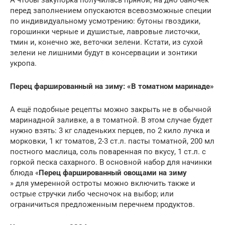
А чтобы закупорка получилась пряной, на дно баночек
перед заполнением опускаются всевозможные специи
по индивидуальному усмотрению: бутоны гвоздики,
горошинки черные и душистые, лавровые листочки,
тмин и, конечно же, веточки зелени. Кстати, из сухой
зелени не лишними будут в консервации и зонтики
укропа.
Перец фаршированный на зиму: «В томатном маринаде»
А ещё подобные рецепты можно закрыть не в обычной
маринадной заливке, а в томатной. В этом случае будет
нужно взять: 3 кг сладеньких перцев, по 2 кило лучка и
морковки, 1 кг томатов, 2-3 ст.л. пасты томатной, 200 мл
постного маслица, соль поваренная по вкусу, 1 ст.л. с
горкой песка сахарного. В основной набор для начинки
блюда «
Перец фаршированный овощами на зиму
» для умеренной остроты можно включить также и
острые стручки либо чесночок на выбор; или
ограничиться предложенным перечнем продуктов.