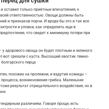
 перец для сушки
и оставил только приятные впечатления, к
о всей ответственностью. Овощи должны быть
ий и признаков порчи. И вроде бы это и так все
хитрости и уловки, как определить еще в
предпочтение, что сведет к минимуму потери при
– у здорового овоща он будет плотным и зеленого
от-вот срезали с куста. Высохший хвостик темно-
и болгарского перца
тен, похожих на пролежни, и вздутия кожицы –
 процесса, возникновения грибка. Маленькие
тоже результат отрицательного воздействия, но в
шки.
гендерным различиям. Говоря проще, есть