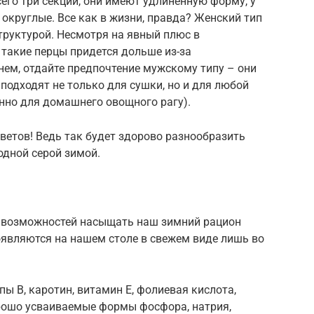
сего три секции, они имеют удлиненную форму, у
 округлые. Все как в жизни, правда? Женский тип
труктурой. Несмотря на явный плюс в
 такие перцы придется дольше из-за
нем, отдайте предпочтение мужскому типу – они
подходят не только для сушки, но и для любой
нно для домашнего овощного рагу).
цветов! Ведь так будет здорово разнообразить
дной серой зимой.
з возможностей насыщать наш зимний рацион
оявляются на нашем столе в свежем виде лишь во
ы B, каротин, витамин E, фолиевая кислота,
орошо усваиваемые формы фосфора, натрия,