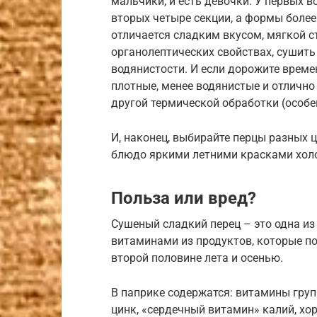
мальчики, и есть девочки. У первых в
вторых четыре секции, а формы более
отличается сладким вкусом, мягкой с
органолептических свойствах, сушить
водянистости. И если дорожите време
плотные, менее водянистые и отлично 
другой термической обработки (особе
И, наконец, выбирайте перцы разных 
блюдо яркими летними красками холо
Польза или вред?
Сушеный сладкий перец – это одна и
витаминами из продуктов, которые п
второй половине лета и осенью.
В паприке содержатся: витамины групп
цинк, «сердечный витамин» калий, х