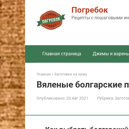
Перейти
Погребок
к
контенту
Рецепты с пошаговыми инс
Главная страница
Джемы и варень
Главная
»
Заготовки на зиму
Вяленые болгарские 
Опубликовано:
20 Авг 2021
Рубрика:
Загото