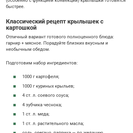
(особенно с функцией конвекции) крылышки готовятся
быстрее.
Классический рецепт крылышек с
картошкой
Отличный вариант готового полноценного блюда:
гарнир + мясное. Порадуйте близких вкусным и
необычным обедом.
Подготовим набор ингредиентов:
1000 г картофеля;
1000 г куриных крыльев;
4 ст. л. соевого соуса;
4 зубчика чеснока;
1 ст. л. меда;
1 ст. л. растительного масла;
соль, орегано, паприка — по желанию.