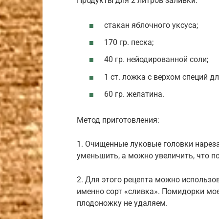
Продукты для 2 литров заливки:
стакан яблочного уксуса;
170 гр. песка;
40 гр. нейодированной соли;
1 ст. ложка с верхом специй д
60 гр. желатина.
Метод приготовления:
1. Очищенные луковые головки нарез
уменьшить, а можно увеличить, что п
2. Для этого рецепта можно использо
именно сорт «сливка». Помидорки мо
плодоножку не удаляем.