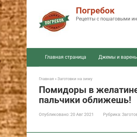
Перейти
Погребок
к
контенту
Рецепты с пошаговыми инс
Главная страница
Джемы и варень
Главная
»
Заготовки на зиму
Помидоры в желатине 
пальчики оближешь!
Опубликовано:
20 Авг 2021
Рубрика:
Загото