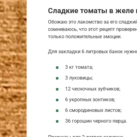
Сладкие томаты в желе 
Обожаю это лакомство за его сладкий
сомневаюсь, что этот рецепт провере
только положительные эмоции.
Для закладки 6 литровых банок нужн
3 кг томата;
3 луковицы;
12 чесночных зубчиков;
6 укропных зонтиков;
6 смородиновых листов;
36 горошин черного перца.