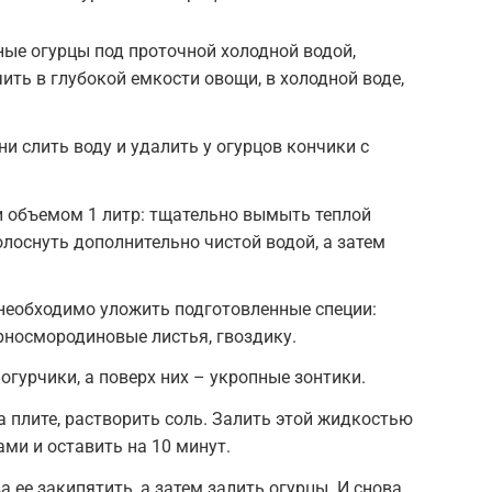
ые огурцы под проточной холодной водой,
ить в глубокой емкости овощи, в холодной воде,
и слить воду и удалить у огурцов кончики с
и объемом 1 литр: тщательно вымыть теплой
олоснуть дополнительно чистой водой, а затем
необходимо уложить подготовленные специи:
ерносмородиновые листья, гвоздику.
огурчики, а поверх них – укропные зонтики.
 плите, растворить соль. Залить этой жидкостью
ми и оставить на 10 минут.
а ее закипятить, а затем залить огурцы. И снова