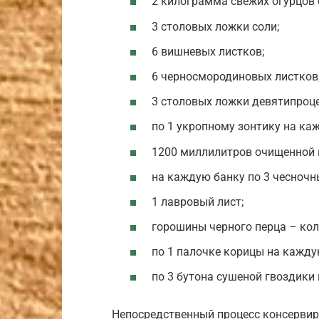
2 килограмма свежих огурцов 
3 столовых ложки соли;
6 вишневых листков;
6 черносмородиновых листков
3 столовых ложки девятипроце
по 1 укропному зонтику на ка
1200 миллилитров очищенной 
на каждую банку по 3 чесночн
1 лавровый лист;
горошины черного перца – кол
по 1 палочке корицы на кажду
по 3 бутона сушеной гвоздики
Непосредственный процесс консервир