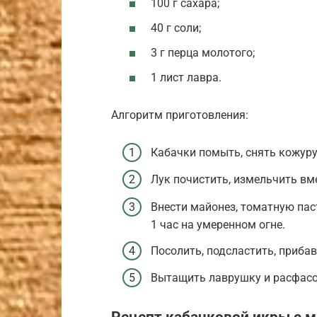
100 г сахара;
40 г соли;
3 г перца молотого;
1 лист лавра.
Алгоритм приготовления:
Кабачки помыть, снять кожуру
Лук почистить, измельчить вм
Внести майонез, томатную пас
1 час на умеренном огне.
Посолить, подсластить, прибав
Вытащить лаврушку и расфасов