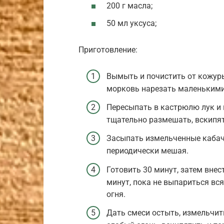
200 г масла;
50 мл уксуса;
Приготовление:
Вымыть и почистить от кожур
морковь нарезать маленькими
Пересыпать в кастрюлю лук и 
тщательно размешать, вскипят
Засыпать измельченные кабач
периодически мешая.
Готовить 30 минут, затем вне
минут, пока не выпариться вся
огня.
Дать смеси остыть, измельчит