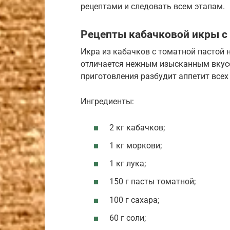
рецептами и следовать всем этапам.
Рецепты кабачковой икры с
Икра из кабачков с томатной пастой н
отличается нежным изысканным вкус
приготовления разбудит аппетит всех
Ингредиенты:
2 кг кабачков;
1 кг моркови;
1 кг лука;
150 г пасты томатной;
100 г сахара;
60 г соли;