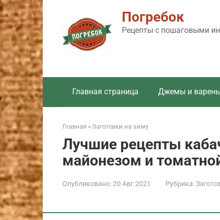
Перейти
Погребок
к
контенту
Рецепты с пошаговыми инс
Главная страница
Джемы и варень
Главная
»
Заготовки на зиму
Лучшие рецепты кабач
майонезом и томатно
Опубликовано:
20 Авг 2021
Рубрика:
Загото