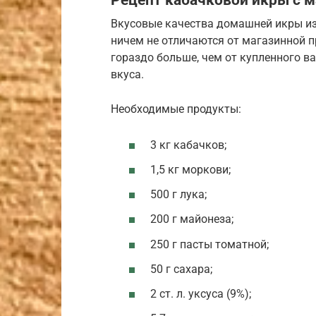
Рецепт кабачковой икры с 
Вкусовые качества домашней икры из
ничем не отличаются от магазинной п
гораздо больше, чем от купленного в
вкуса.
Необходимые продукты:
3 кг кабачков;
1,5 кг моркови;
500 г лука;
200 г майонеза;
250 г пасты томатной;
50 г сахара;
2 ст. л. уксуса (9%);