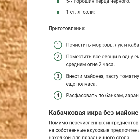
5-7 горошин перца черного.
1 ст. л. соли;
Приготовление:
Почистить морковь, лук и каба
Поместить все овощи в одну е
среднем огне 2 часа.
Внести майонез, пасту томатну
еще полчаса.
Расфасовать по банкам, заран
Кабачковая икра без майоне
Помимо перечисленных ингредиентов 
на собственные вкусовые предпочтени
находкой для праздничного стола.