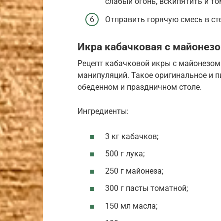
слабый огонь, вскипятить и то
Отправить горячую смесь в ст
Икра кабачковая с майонезо
Рецепт кабачковой икры с майонезом
манипуляций. Такое оригинальное и п
обеденном и праздничном столе.
Ингредиенты:
3 кг кабачков;
500 г лука;
250 г майонеза;
300 г пасты томатной;
150 мл масла;