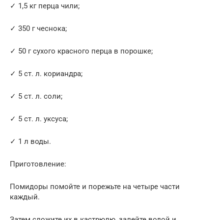
✓ 1,5 кг перца чили;
✓ 350 г чеснока;
✓ 50 г сухого красного перца в порошке;
✓ 5 ст. л. кориандра;
✓ 5 ст. л. соли;
✓ 5 ст. л. уксуса;
✓ 1 л воды.
Приготовление:
Помидоры помойте и порежьте на четыре части
каждый.
Затем сложите их в кастрюлю, залейте водой и