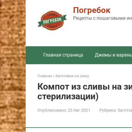
Перейти
Погребок
к
контенту
Рецепты с пошаговыми инс
Главная страница
Джемы и варень
Главная
»
Заготовки на зиму
Компот из сливы на з
стерилизации)
Опубликовано:
20 Авг 2021
Рубрика:
Загото