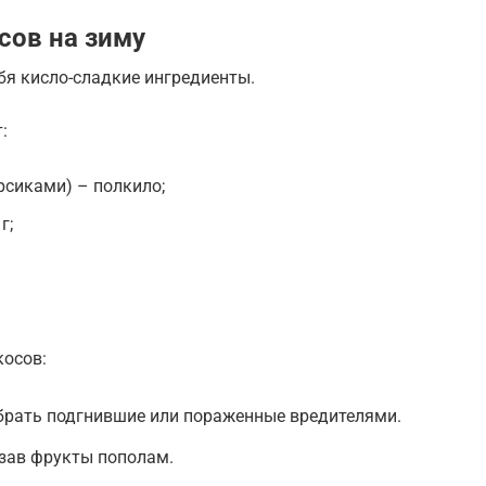
сов на зиму
бя кисло-сладкие ингредиенты.
:
рсиками) – полкило;
г;
косов:
брать подгнившие или пораженные вредителями.
езав фрукты пополам.