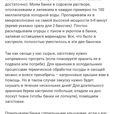
достаточно). Моем банки в содовом растворе,
ополаскиваем и заливаем в каждую примерно по 100
миллилитров холодной воды. Пропариваем их в
микроволновке на самой высокой мощности 6-8 минут
(время указано сразу для 2 баночек). Плотно
раскладываем огурцы с луком и укропом в банки,
заливая оставшимся маринадом. Все, что было в
кастрюле, полностью уместилось в эти две баночки.
Так как овощи у нас сырые, заготовку нужно
непременно прогреть (если планируете хранить ее в
подвале или погребе). Для хранения в холодильнике
процессами термической обработки посуды и овощей
можно и вовсе пренебречь – капроновые крышки вам в
помощь. Но в таком случае закуску нужно будет
скушать в течение нескольких дней! Для длительного
хранения берем кастрюлю побольше, кладем на дно
лоскут ткани (чтобы банки не лопнули), помещаем
заготовки.
Прикрываем банки стерильными крышками: если у вас