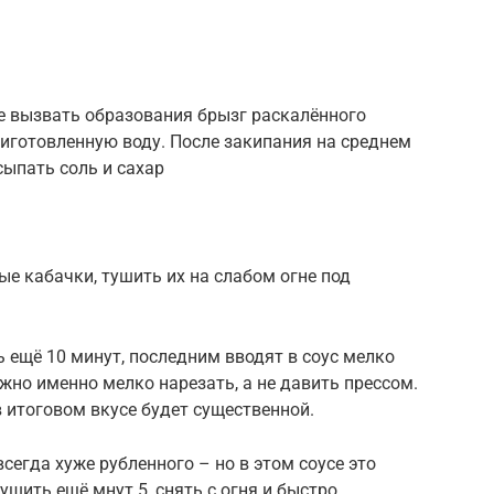
е вызвать образования брызг раскалённого
риготовленную воду. После закипания на среднем
сыпать соль и сахар
ые кабачки, тушить их на слабом огне под
ь ещё 10 минут, последним вводят в соус мелко
жно именно мелко нарезать, а не давить прессом.
 в итоговом вкусе будет существенной.
всегда хуже рубленного – но в этом соусе это
ушить ещё мнут 5, снять с огня и быстро