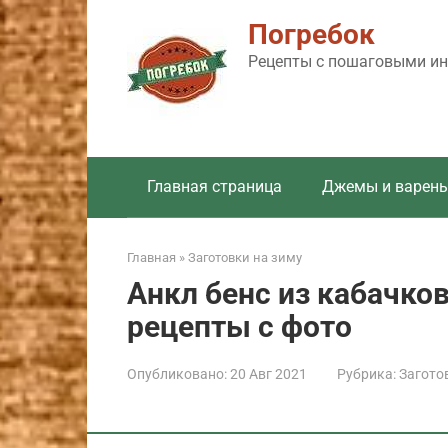
Перейти
Погребок
к
контенту
Рецепты с пошаговыми инс
Главная страница
Джемы и варень
Главная
»
Заготовки на зиму
Анкл бенс из кабачко
рецепты с фото
Опубликовано:
20 Авг 2021
Рубрика:
Загото