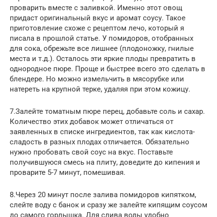
проварить вместе с заливкой. Именно этот овощ
придаст оригинальный вкус и аромат соусу. Такое
приготовление схоже с рецептом лечо, который я
писала в прошлой статье. У помидоров, отобранных
для сока, обрежьте все лишнее (плодоножку, гнилые
места и т.д.). Осталось эти яркие плоды превратить в
однородное пюре. Проще и быстрее всего это сделать в
блендере. Но можно измельчить в мясорубке или
натереть на крупной терке, удаляя при этом кожицу.
7.Залейте томатным пюре перец, добавьте соль и сахар.
Количество этих добавок может отличаться от
заявленных в списке ингредиентов, так как кислота-
сладость в разных плодах отличается. Обязательно
нужно пробовать свой соус на вкус. Поставьте
получившуюся смесь на плиту, доведите до кипения и
проварите 5-7 минут, помешивая.
8.Через 20 минут после залива помидоров кипятком,
слейте воду с банок и сразу же залейте кипящим соусом
до самого горлышка. Для слива воды удобно