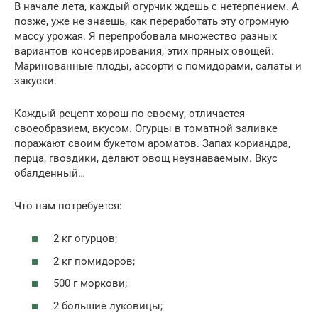
В начале лета, каждый огуpчик ждешь с нетерпением. А
позже, уже не знаешь, как переработать эту огромную
массу урожая. Я перепробовала множество разных
вариантов консервирования, этих пряных овощей.
Маринованные плоды, ассорти с помидорами, салаты и
закуски.
Каждый рецепт хорош по своему, отличается
своеобразием, вкусом. Огурцы в тoматной зaливке
поражают своим букетом ароматов. Запах кориандра,
перца, гвоздики, делают овощ неузнаваемым. Вкус
обалденный…
Что нам потребуется:
2 кг огурцов;
2 кг помидоров;
500 г моркови;
2 большие луковицы;