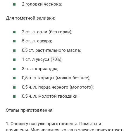
2 головки чеснока;
Для томатной заливки:
2 ст. л. соли (без горки);
5 ст. л. сахара;
0,5 ст. растительного масла;
1 ст. л уксуса (70%);
3 ч. л. кориандра;
0,5 ч. л. корицы (можно без нее);
0,5 ч. л. перца черного (молотого);
0,5 ч. л. молотой гвоздики;
Этапы приготовления:
1. Овощи у нас уже приготовлены. Помыты и
почищены. Мне нравится, когда в закуске присутствует