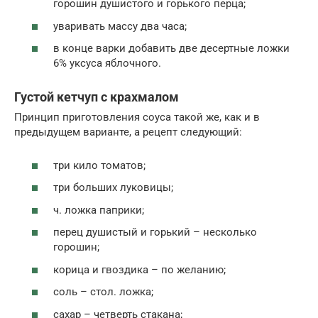
горошин душистого и горького перца;
уваривать массу два часа;
в конце варки добавить две десертные ложки
6% уксуса яблочного.
Густой кетчуп с крахмалом
Принцип приготовления соуса такой же, как и в
предыдущем варианте, а рецепт следующий:
три кило томатов;
три больших луковицы;
ч. ложка паприки;
перец душистый и горький – несколько
горошин;
корица и гвоздика – по желанию;
соль – стол. ложка;
сахар – четверть стакана;