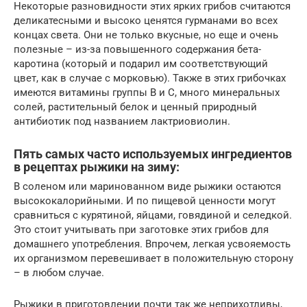
Некоторые разновидности этих ярких грибов считаются
деликатесными и высоко ценятся гурманами во всех
концах света. Они не только вкусные, но еще и очень
полезные – из-за повышенного содержания бета-
каротина (который и подарил им соответствующий
цвет, как в случае с морковью). Также в этих грибочках
имеются витамины группы В и С, много минеральных
солей, растительный белок и ценный природный
антибиотик под названием лактриовиолин.
Пять самых часто используемых ингредиентов
в рецептах рыжики на зиму:
В соленом или маринованном виде рыжики остаются
высококалорийными. И по пищевой ценности могут
сравниться с курятиной, яйцами, говядиной и селедкой.
Это стоит учитывать при заготовке этих грибов для
домашнего употребления. Впрочем, легкая усвояемость
их организмом перевешивает в положительную сторону
– в любом случае.
Рыжики в приготовлении почти так же неприхотливы,