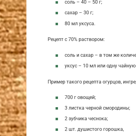
соль – 40 – 50 г;
сахар – 30 г;
80 мл уксуса.
Рецепт с 70% раствором:
соль и сахар – в том же колич
уксус – 10 мл или одну чайную
Пример такого рецепта огурцов, ингр
700 г овощей;
3 листка черной смородины;
2 зубчика чеснока;
2 шт. душистого горошка,