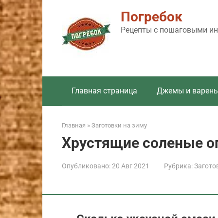
Перейти
Погребок
к
контенту
Рецепты с пошаговыми инс
Главная страница
Джемы и варень
Главная
»
Заготовки на зиму
Хрустящие соленые ог
Опубликовано:
20 Авг 2021
Рубрика:
Загото