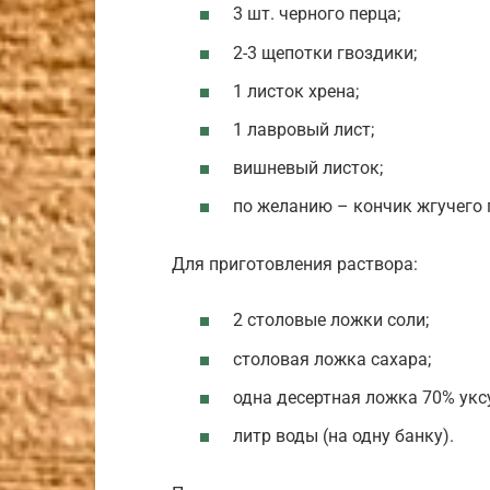
3 шт. черного перца;
2-3 щепотки гвоздики;
1 листок хрена;
1 лавровый лист;
вишневый листок;
по желанию – кончик жгучего п
Для приготовления раствора:
2 столовые ложки соли;
столовая ложка сахара;
одна десертная ложка 70% укс
литр воды (на одну банку).