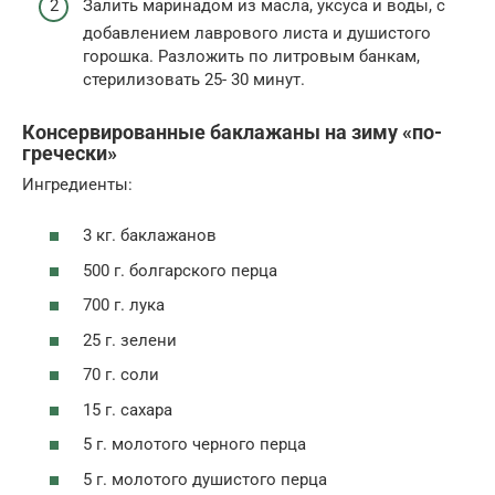
Залить маринадом из масла, уксуса и воды, с
добавлением лаврового листа и душистого
горошка. Разложить по ли­тровым банкам,
стерилизовать 25- 30 минут.
Консервированные баклажаны на зиму «по-
гречески»
Ингредиенты:
3 кг. баклажанов
500 г. болгарского перца
700 г. лука
25 г. зелени
70 г. соли
15 г. сахара
5 г. молотого черного перца
5 г. молотого душистого перца