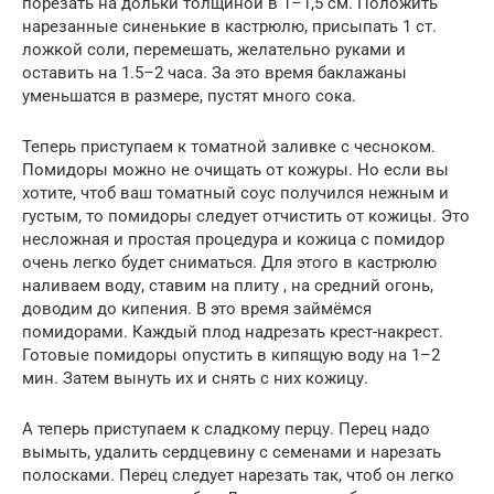
порезать на дольки толщиной в 1–1,5 см. Положить
нарезанные синенькие в кастрюлю, присыпать 1 ст.
ложкой соли, перемешать, желательно руками и
оставить на 1.5–2 часа. За это время баклажаны
уменьшатся в размере, пустят много сока.
Теперь приступаем к томатной заливке с чесноком.
Помидоры можно не очищать от кожуры. Но если вы
хотите, чтоб ваш томатный соус получился нежным и
густым, то помидоры следует отчистить от кожицы. Это
несложная и простая процедура и кожица с помидор
очень легко будет сниматься. Для этого в кастрюлю
наливаем воду, ставим на плиту , на средний огонь,
доводим до кипения. В это время займёмся
помидорами. Каждый плод надрезать крест-накрест.
Готовые помидоры опустить в кипящую воду на 1–2
мин. Затем вынуть их и снять с них кожицу.
А теперь приступаем к сладкому перцу. Перец надо
вымыть, удалить сердцевину с семенами и нарезать
полосками. Перец следует нарезать так, чтоб он легко