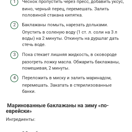
Чеснок пропустить через пресс, доба­вить уксус,
вино, черный перец, пере­мешать. Залить
половиной стакана ки­пятка.
Баклажаны помыть, нарезать долька­ми.
Опустить в соленую воду (1 ст. л. соли на 3 л
воды) на 2 минуты. Отки­нуть на дуршлаг дать
стечь воде.
Пока стекает лишняя жидкость, в ско­вороде
разогреть ложку масла. Обжа­рить баклажаны,
помешивая, 2 мину­ты.
Переложить в миску и залить ма­ринадом,
перемешать. Закатать в стерилизованные
банки.
Маринованные баклажаны на зиму «по-
еврейски»
Ингредиенты: