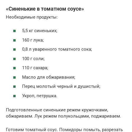
«Синенькие в томатном соусе»
Необходимые продукты:
5,5 кг синеньких;
160 г лука;
0,8 л уваренного томатного сока;
100 г соли;
110 г сахара;
Масло для обжаривания;
Перец молотый черный и душистый;
Укроп, петрушка.
Подготовленные синенькие режем кружочками,
обжариваем. Лук режем полукольцами, поджариваем.
Готовим томатный соус. Помидоры помыть, разрезать