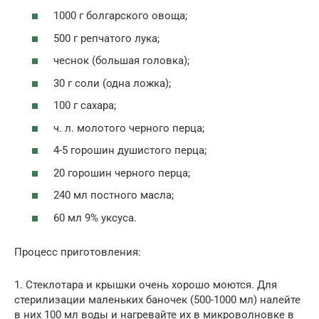
1000 г болгарского овоща;
500 г репчатого лука;
чеснок (большая головка);
30 г соли (одна ложка);
100 г сахара;
ч. л. молотого черного перца;
4-5 горошин душистого перца;
20 горошин черного перца;
240 мл постного масла;
60 мл 9% уксуса.
Процесс приготовления:
1. Стеклотара и крышки очень хорошо моются. Для
стерилизации маленьких баночек (500-1000 мл) налейте
в них 100 мл воды и нагревайте их в микроволновке в