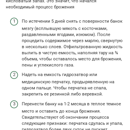
кисловатый запах. Это значит, что начался
необходимый процесс брожения
По истечении 5 дней снять с поверхности банок
мезгу (всплывшую мякоть с косточками,
раздавленными ягодами, изюмом). После
процедить содержимое через марлю, свернутую
в несколько слоев. Отфильтрованную жидкость
вылить в чистую емкость, наполняя тару на ¾
объема, чтобы оставалось место для брожения,
пены и углекислого газа.
Надеть на емкость гидрозатвор или
медицинскую перчатку, продырявленную на
одном пальце. Чтобы перчатка не спала,
закрепить ее резинкой либо веревкой.
Перенести банку на 1-2 месяца в теплое темное
место и оставить до конца брожения.
Свидетельствуют об окончании процесса
следующие признаки: перчатка сдулась и упала,
гидрозатвор более двух суток не пускает