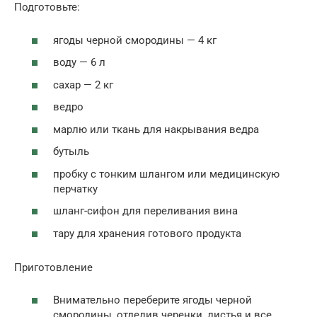
Подготовьте:
ягоды черной смородины — 4 кг
воду — 6 л
сахар — 2 кг
ведро
марлю или ткань для накрывания ведра
бутыль
пробку с тонким шлангом или медицинскую
перчатку
шланг-сифон для переливания вина
тару для хранения готового продукта
Приготовление
Внимательно переберите ягоды черной
смородины, отделив черенки, листья и все