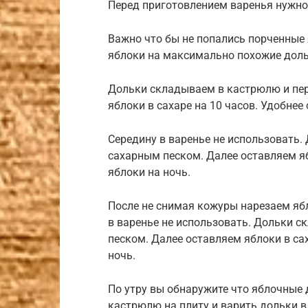
Перед приготовлением варенья нужно
Важно что бы не попались порченные 
яблоки на максимально похожие дольк
Дольки складываем в кастрюлю и пе
яблоки в сахаре на 10 часов. Удобнее
Середину в варенье не использовать
сахарным песком. Далее оставляем яб
яблоки на ночь.
После не снимая кожуры нарезаем яб
в варенье не использовать. Дольки 
песком. Далее оставляем яблоки в сах
ночь.
По утру вы обнаружите что яблочные 
кастрюлю на плиту и варить дольки в