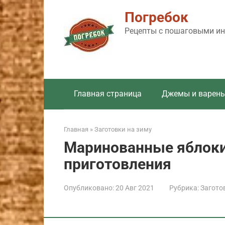
Перейти
Погребок
к
контенту
Рецепты с пошаговыми инс
Главная страница
Джемы и варень
Главная
»
Заготовки на зиму
Маринованные яблоки
приготовления
Опубликовано:
20 Авг 2021
Рубрика:
Загото