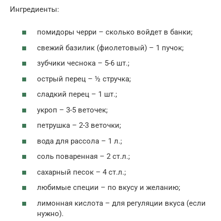
Ингредиенты:
помидоры черри – сколько войдет в банки;
свежий базилик (фиолетовый) – 1 пучок;
зубчики чеснока – 5-6 шт.;
острый перец – ½ стручка;
сладкий перец – 1 шт.;
укроп – 3-5 веточек;
петрушка – 2-3 веточки;
вода для рассола – 1 л.;
соль поваренная – 2 ст.л.;
сахарный песок – 4 ст.л.;
любимые специи – по вкусу и желанию;
лимонная кислота – для регуляции вкуса (если
нужно).