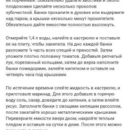
не порченные. Обязательно удалите хвостики и около
плодоножки сделайте несколько проколов
зубочисткой. Банки прокалите в духовке или выдержите
над паром, а крышки несколько минут прокипятите.
Обязательно дайте емкостям полностью высохнуть.
Отмеряйте 1,4 л воды, налейте в кастрюлю и поставьте
ее на плиту, чтобы закипела. На дно каждой банки
разложите ¼ часть всех специй и пряностей. Затем
уложите плотно половину томатов. Добавьте репчатый
лук, порезанный кольцами, затем до верха наполните
банки помидорами, залейте кипятком и оставьте на
четверть часа под крышками.
По истечении времени слейте жидкость в кастрюлю, и
приготовьте маринад. Для этого добавьте в горячую
воду соль, сахар, доведите до кипения, а затем влейте
уксус. Заполните банки с овощами кипящим рассолом,
после закатайте хорошо металлическими крышками.
Переверните емкости вверх дном, накройте теплым
пледом и оставьте на сутки в доме. После этого можно